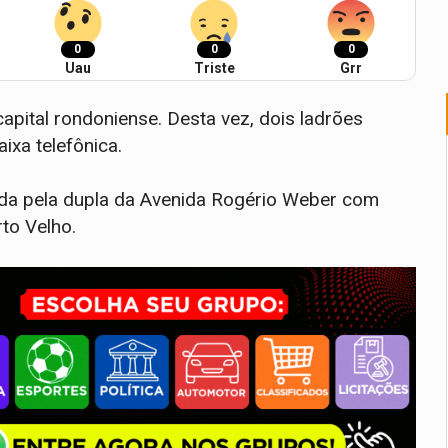
0
0
0
Uau
Triste
Grr
apital rondoniense. Desta vez, dois ladrões
xa telefônica.
vada pela dupla da Avenida Rogério Weber com
to Velho.