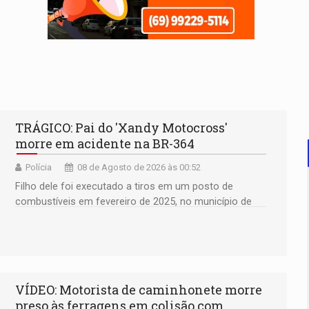
TRÁGICO: Pai do 'Xandy Motocross'
morre em acidente na BR-364
Polícia
08 de Agosto de 2026 às 00:52
Filho dele foi executado a tiros em um posto de
combustíveis em fevereiro de 2025, no município de
Ariquemes ​
VÍDEO: Motorista de caminhonete morre
preso às ferragens em colisão com