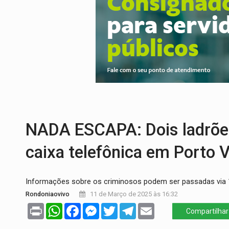
DEFESA:
Exército testa inovações no com
TEMAS SOCIOAMBIENTAIS:
Em Itapuã d
PREVISÃO:
Interior de Rondônia terá sáb
INFRAESTRUTURA:
Após quase 30 anos d
A ILHA:
Coreografia de Rondônia estreia 
TRÁGICO:
Pai do 'Xandy Motocross' mor
NADA ESCAPA: Dois ladrões
caixa telefônica em Porto 
Informações sobre os criminosos podem ser passadas via
Rondoniaovivo
11 de Março de 2025 às 16:32
Print
WhatsApp
Facebook
Messenger
Twitter
Telegram
Email
Compartilhar