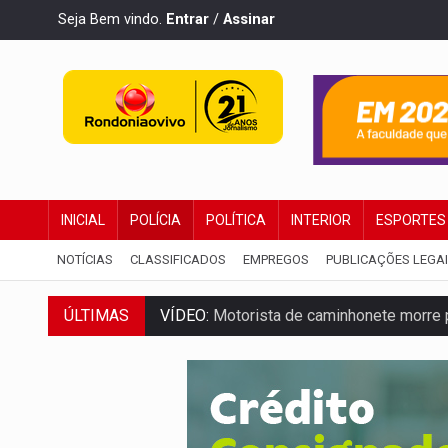
Seja Bem vindo.
Entrar
/
Assinar
INICIAL
POLÍCIA
POLÍTICA
INTERIOR
ESPORTES
NOTÍCIAS
CLASSIFICADOS
EMPREGOS
PUBLICAÇÕES LEGA
VÍDEO:
Motorista de caminhonete morre p
ÚLTIMAS
LAZER:
Seis lugares gratuitos para apro
VÍDEO:
FTICCO e Força Tática prendem 
INCLUSÃO:
Prefeitura fortalece parceri