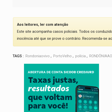
Aos leitores, ler com atenção
Este site acompanha casos policiais. Todos os conduzi
inocência até que se prove o contrário. Recomenda-se ao l
TAGS :
Rondoniaovivo
,
PortoVelho
,
polícia
,
RONDÔNIAAO