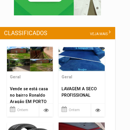
CLASSIFICADOS
VEJA MAIS
Geral
Geral
Vende se está casa
LAVAGEM A SECO
no bairro Ronaldo
PROFISSIONAL
Aragão EM PORTO
VELHO RO.
Ontem
Ontem