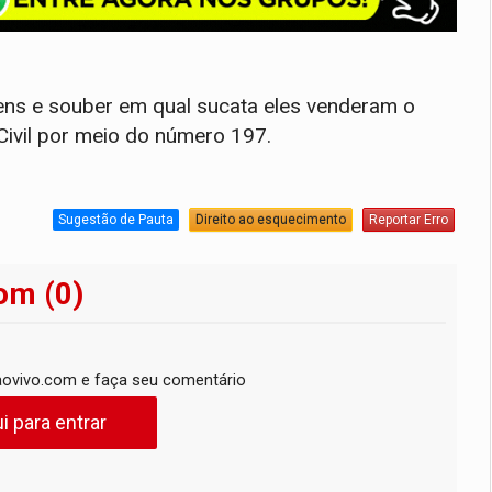
ns e souber em qual sucata eles venderam o
Civil por meio do número 197.
Sugestão de Pauta
Direito ao esquecimento
Reportar Erro
om (0)
ovivo.com e faça seu comentário
i para entrar