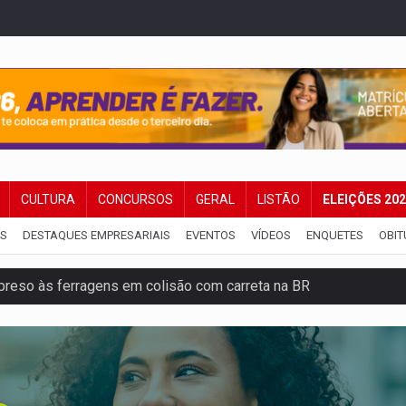
CULTURA
CONCURSOS
GERAL
LISTÃO
ELEIÇÕES 20
IS
DESTAQUES EMPRESARIAIS
EVENTOS
VÍDEOS
ENQUETES
OBIT
reso às ferragens em colisão com carreta na BR
veitar o fim de semana em Porto Velho
membro do CV com arma e drogas em boca de fumo
a com a APAE para ampliar ações voltadas a PCD's