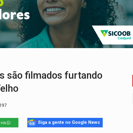
bate a drones durante exercício antiaéreo
o Oeste, CINEMAZÔNIA leva cinema amazônico a estudantes na
ado (8) de calor intenso e tempo firme
e espera, asfalto chega ao bairro Nova Esperança
na programação do Festival de Dança de Joinville
re em acidente na BR-364
 são filmados furtando
Velho
 197
Siga a gente no Google News
 via