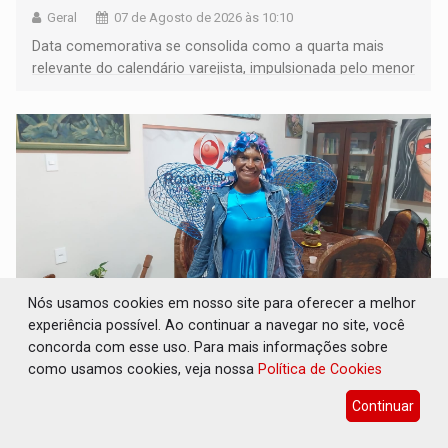
Geral
07 de Agosto de 2026 às 10:10
Data comemorativa se consolida como a quarta mais
relevante do calendário varejista, impulsionada pelo menor
desemprego em 14 anos e pela recuperação da renda
média do trabalhador
Nós usamos cookies em nosso site para oferecer a melhor
experiência possível. Ao continuar a navegar no site, você
concorda com esse uso. Para mais informações sobre
DIA DOS PAIS: Bailarina da Praça organiza
como usamos cookies, veja nossa
Política de Cookies
celebração gratuita neste domingo (9)
Continuar
Geral
07 de Agosto de 2026 às 10:05
A programação começa às 14h com apresentações