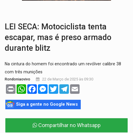
LAZER:
Seis lugares gratuitos para aproveitar o fim de semana e
VÍDEO:
FTICCO e Força Tática prendem membro do CV com arma e drogas em
LEI SECA: Motociclista tenta
escapar, mas é preso armado
durante blitz
Na cintura do homem foi encontrado um revólver calibre 38
com três munições
22 de Março de 2025 às 09:30
Rondoniaovivo
Print
WhatsApp
Facebook
Messenger
Twitter
Telegram
Email
Siga a gente no Google News
Compartilhar no Whatsapp