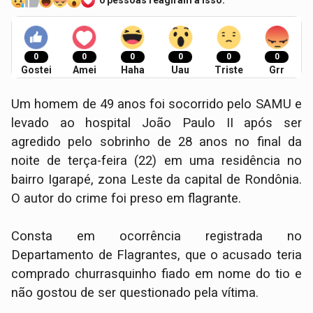
0 pessoas reagiram a isso.
0
0
0
0
0
0
Gostei
Amei
Haha
Uau
Triste
Grr
Um homem de 49 anos foi socorrido pelo SAMU e
levado ao hospital João Paulo II após ser
agredido pelo sobrinho de 28 anos no final da
noite de terça-feira (22) em uma residência no
bairro Igarapé, zona Leste da capital de Rondônia.
O autor do crime foi preso em flagrante.
Consta em ocorrência registrada no
Departamento de Flagrantes, que o acusado teria
comprado churrasquinho fiado em nome do tio e
não gostou de ser questionado pela vítima.