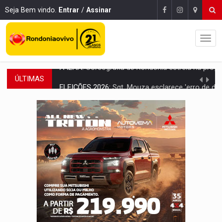
Seja Bem vindo.
Entrar
/
Assinar
ÚLTIMAS
ELEIÇÕES 2026:
Sgt. Mouza esclarece 'erro de digitação' em declaração de patrim
JUDICIÁRIO:
Sinjur parabeniza servidores pelo adicional de incentivo com ef
Publicação Legal:
AVISO DE LICITAÇÃO: Pregão Eletrônico Nº 12/2026
BR-364:
Polícia apreende mais de uma tonelada de drogas em fundo fal
EMOCIONE:
PRESENTES: Confira os sorteados na promoção de 
VOVÔ LADRÃO:
Idoso é filmado furtando bicicleta na frente
JUSTIÇA:
Comarca de Nova Mamoré terá seu primeiro jú
ADAILTON FÚRIA:
Assessoria denuncia suposto ataque com perfis falso