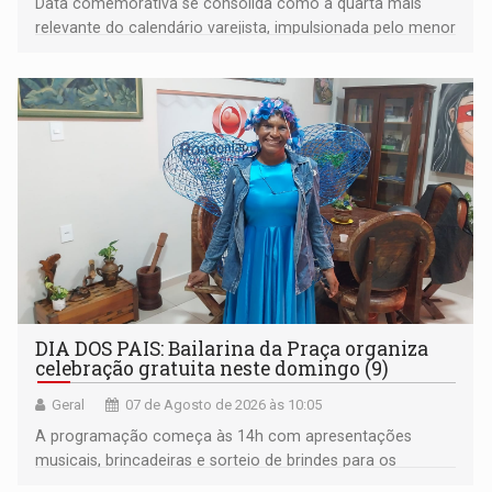
Data comemorativa se consolida como a quarta mais
relevante do calendário varejista, impulsionada pelo menor
desemprego em 14 anos e pela recuperação da renda
média do trabalhador
DIA DOS PAIS: Bailarina da Praça organiza
celebração gratuita neste domingo (9)
Geral
07 de Agosto de 2026 às 10:05
A programação começa às 14h com apresentações
musicais, brincadeiras e sorteio de brindes para os
participantes. Às 17h, o evento terá o tradicional corte de