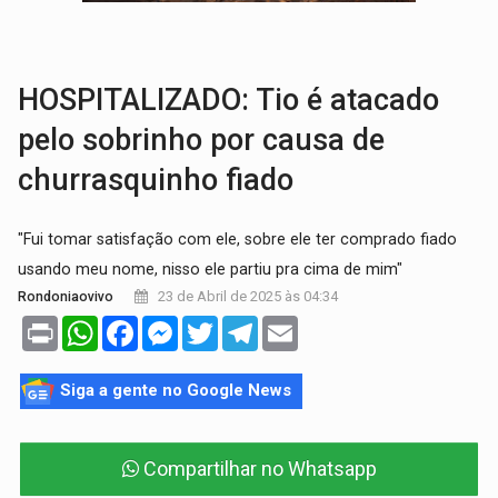
INFRAESTRUTURA:
Após quase 30 anos de espera, asfalto chega ao bairr
A ILHA:
Coreografia de Rondônia estreia na programação do Festival de Dan
HOSPITALIZADO: Tio é atacado
pelo sobrinho por causa de
churrasquinho fiado
"Fui tomar satisfação com ele, sobre ele ter comprado fiado
usando meu nome, nisso ele partiu pra cima de mim"
23 de Abril de 2025 às 04:34
Rondoniaovivo
Print
WhatsApp
Facebook
Messenger
Twitter
Telegram
Email
Siga a gente no Google News
Compartilhar no Whatsapp