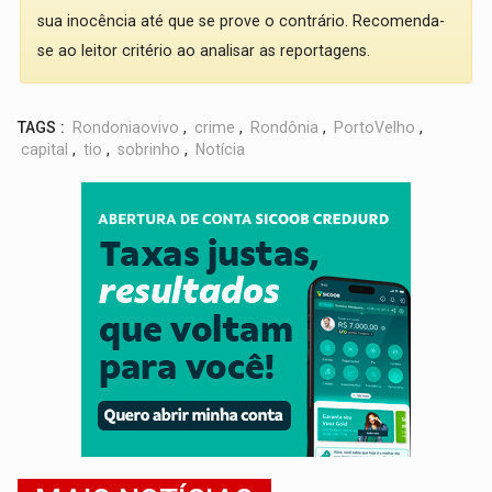
sua inocência até que se prove o contrário. Recomenda-
se ao leitor critério ao analisar as reportagens.
TAGS :
Rondoniaovivo
,
crime
,
Rondônia
,
PortoVelho
,
capital
,
tio
,
sobrinho
,
Notícia