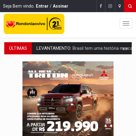
Seja Bem vindo.
Entrar
/
Assinar
ÚLTIMAS
LAMENTÁVEL:
Mulher é encontrada morta dentro de residência e
'XANDY DO MOTOCROSS':
Pai morre em acidente na BR-364 duas semanas após condena
PESO DO VOTO:
Cinco maiores colégios eleitorais concentram 53,7% dos v
COLUNA SEMANAL:
Largada foi dada e candidatos ao Governo de RO partem 
SOB SUSPEITA:
Entrega de 286 máquinas em Rondônia coincide com investig
ARTIGO:
Reter até 50% no distrato imobiliário é legal, mas não pode 
DO HOSPITAL AO CAMPO:
Veja as mais de 200 ações de Marcos Rogé
EXPANSÃO:
Grupo Nova Era amplia presença em PVH e transforma Aramix em