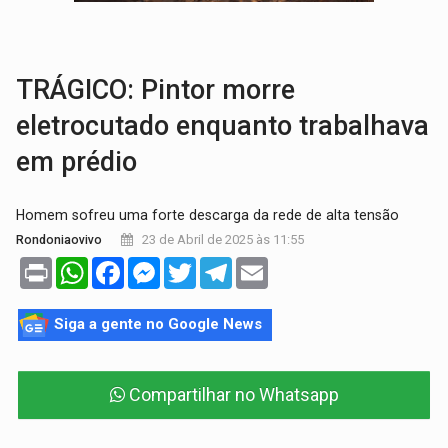
VÍDEO:
Líder religioso é preso por abusar de fiéis sob pretexto de 'pro
LEVANTAMENTO:
Brasil tem uma história marcada por guerras, revoltas e con
TRÁGICO: Pintor morre
eletrocutado enquanto trabalhava
em prédio
Homem sofreu uma forte descarga da rede de alta tensão
23 de Abril de 2025 às 11:55
Rondoniaovivo
Print
WhatsApp
Facebook
Messenger
Twitter
Telegram
Email
Siga a gente no Google News
Compartilhar no Whatsapp