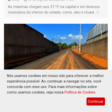
As máximas chegam aos 37 ºC na capital e em diversos
municípios do interior do estado, como Jaru e Urupá
Nós usamos cookies em nosso site para oferecer a melhor
experiência possível. Ao continuar a navegar no site, você
INFRAESTRUTURA: Após quase 30 anos de
concorda com esse uso. Para mais informações sobre
espera, asfalto chega ao bairro Nova
como usamos cookies, veja nossa
Política de Cookies
Esperança
Continuar
Geral
07 de Agosto de 2026 às 16:49
Moradores sentem a mudança na rotina após melhorias