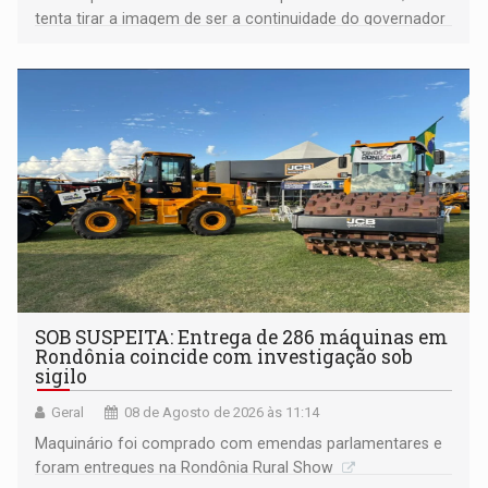
tenta tirar a imagem de ser a continuidade do governador
Marcos Rocha; ex-prefeito Hildon Chaves parece ainda
não ter entrado no modo eleição; ABAV faz evento em
Porto Velho
SOB SUSPEITA: Entrega de 286 máquinas em
Rondônia coincide com investigação sob
sigilo
Geral
08 de Agosto de 2026 às 11:14
Maquinário foi comprado com emendas parlamentares e
foram entregues na Rondônia Rural Show