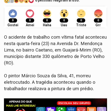
0 pessoas reagiram a isso.
0
0
0
0
0
0
Gostei
Amei
Haha
Uau
Triste
Grr
O acidente de trabalho com vítima fatal aconteceu
nesta quarta-feira (23) na Avenida Dr. Mendonça
Lima, no bairro Caetano, em Guajará-Mirim (RO),
município distante 330 quilômetro de Porto Velho
(RO).
O pintor Márcio Souza da Silva, 41, morreu
eletrocutado. A tragédia aconteceu quando o
trabalhador realizava a pintura de um prédio.