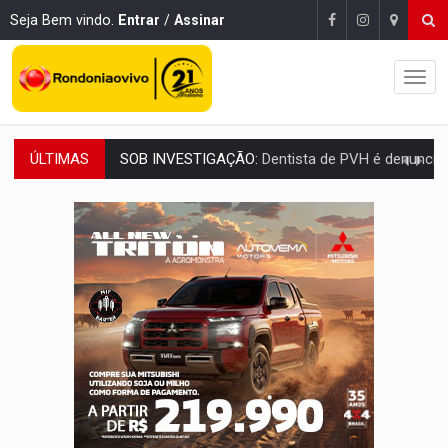
Seja Bem vindo.
Entrar
/
Assinar
ÚLTIMAS
ESQUEMA DE FRAUDES:
Polícia Civil deflagra a terceira fase da Oper
ASSESSOR FLAGRADO:
Empresa e ONG que recebeu R$ 12 mi em emendas estão
INFLUENCIARIA ELEIÇÕES:
Justiça Eleitoral manda tirar vídeo com suposta d
CONEXÃO RONDONIAOVIVO:
Marcio Barreto, pres. da ABAV-RO, alerta sobre golpes 
DA RECICLAGEM AO SUCESSO:
A trajetória de superação de Car
'RIO OMERÊ':
MPF pede condenação do Banco do Brasil por financiar atividade
INFRAESTRUTURA:
Vilhena realiza audiência pública sobre moderniz
SEM SISTEMA:
Falha afeta atendimentos na Policlínica Os