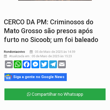
'OS OLHOS DO BRASIL':
Emanuel Neri transforma indignação e esperança em roc
SOB INVESTIGAÇÃO:
Dentista de PVH é denunciado por transmitir HIV a
CERCO DA PM: Criminosos do
Mato Grosso são presos após
furto no Sicoob; um foi baleado
05 de Maio de 2025 às 14:59
Rondoniaovivo
Atualizada em : 05 de Maio de 2025 às 15:23
Print
WhatsApp
Facebook
Messenger
Twitter
Telegram
Email
Siga a gente no Google News
Compartilhar no Whatsapp