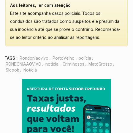
Aos leitores, ler com atenção
Este site acompanha casos policiais. Todos os
conduzidos são tratados como suspeitos e é presumida
sua inocência até que se prove o contrário. Recomenda-
se ao leitor critério ao analisar as reportagens.
TAGS :
Rondoniaovivo
,
PortoVelho
,
polícia
,
RONDÔNIAAOVIVO
,
notícia
,
Criminosos
,
MatoGrosso
,
Sicoob
,
Notícia