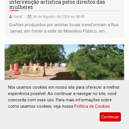
intervenção artística pelos direitos das
mulheres
Geral
06 de Agosto de 2026 às 08:49
Grafites produzidos por artistas locais transformam a Rua
Jamari, em frente à sede do Ministério Público, em
espaço de conscientização sobre os 20 anos da Lei Maria
da Penha e o enfrentamento à violência
Nós usamos cookies em nosso site para oferecer a melhor
experiência possível. Ao continuar a navegar no site, você
concorda com esse uso. Para mais informações sobre
como usamos cookies, veja nossa
Política de Cookies
PEDIDO DE PROVIDÊNCIA: Erosão ameaça
Continuar
acesso a bairros às margens do rio Madeira
em Porto Velho