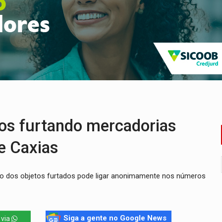
ado (8) de calor intenso e tempo firme
e espera, asfalto chega ao bairro Nova Esperança
na programação do Festival de Dança de Joinville
rro de digitação' em declaração de patrimônio de R$ 29 mi
 pelo adicional de incentivo com efeitos retroativos
veitar o fim de semana em Porto Velho
dos furtando mercadorias
e Caxias
iro dos objetos furtados pode ligar anonimamente nos números
Siga a gente no Google News
 via