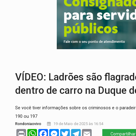
PREVISÃO:
Interior de Rondônia terá sáb
INFRAESTRUTURA:
Após quase 30 anos d
A ILHA:
Coreografia de Rondônia estreia 
ELEIÇÕES 2026:
Sgt. Mouza esclarece 'e
JUDICIÁRIO:
Sinjur parabeniza servidores
LAZER:
Seis lugares gratuitos para apro
VÍDEO: Ladrões são flagra
dentro de carro na Duque d
Se você tiver informações sobre os criminosos e o parade
190 ou 197
Rondoniaovivo
19 de Maio de 2025 às 16:54
Print
WhatsApp
Facebook
Messenger
Twitter
Telegram
Email
Compartilhar