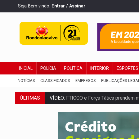
Seja Bem vindo.
Entrar
/
Assinar
INICIAL
POLÍCIA
POLÍTICA
INTERIOR
ESPORTES
NOTÍCIAS
CLASSIFICADOS
EMPREGOS
PUBLICAÇÕES LEGA
VÍDEO:
FTICCO e Força Tática prendem 
ÚLTIMAS
INCLUSÃO:
Prefeitura fortalece parceri
DEFESA:
Exército testa inovações no com
TEMAS SOCIOAMBIENTAIS:
Em Itapuã d