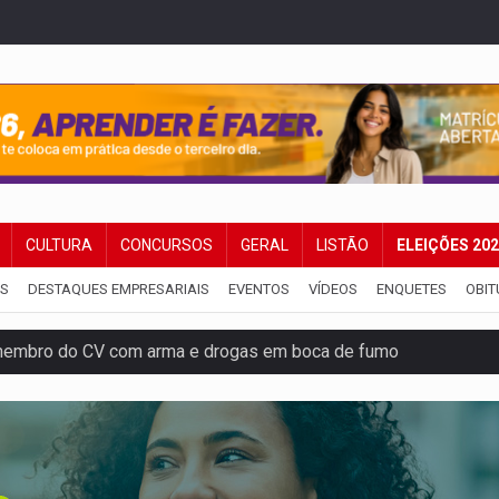
CULTURA
CONCURSOS
GERAL
LISTÃO
ELEIÇÕES 20
IS
DESTAQUES EMPRESARIAIS
EVENTOS
VÍDEOS
ENQUETES
OBIT
membro do CV com arma e drogas em boca de fumo
a com a APAE para ampliar ações voltadas a PCD's
bate a drones durante exercício antiaéreo
o Oeste, CINEMAZÔNIA leva cinema amazônico a estudantes na