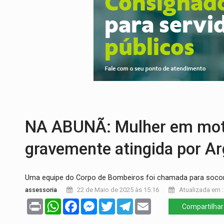
URGENTE:
Colisão entre caminhão e carr
ENCONTRO:
Amazônia Negra ganha projeç
PREVISÃO:
Porto Velho tem chances de c
SINDICATOS UNIDOS:
Assembleia Geral 
PROCESSO SELETIVO:
Rondoniaovivo abr
BRASIL CONTRA O CRIME:
Acusado de gu
NA ABUNÃ: Mulher em mot
gravemente atingida por A
Uma equipe do Corpo de Bombeiros foi chamada para socorr
assessoria
22 de Maio de 2025 às 15:16
Atualizada em :
Print
WhatsApp
Facebook
Messenger
Twitter
Telegram
Email
Compartilhar