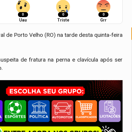
0
0
0
Uau
Triste
Grr
al de Porto Velho (RO) na tarde desta quinta-feira
speita de fratura na perna e clavícula após ser
o.