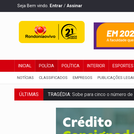
Seja Bem vindo.
Entrar
/
Assinar
INICIAL
POLÍCIA
POLÍTICA
INTERIOR
ESPORTES
NOTÍCIAS
CLASSIFICADOS
EMPREGOS
PUBLICAÇÕES LEGA
TRAGÉDIA:
Sobe para cinco o número de 
ÚLTIMAS
TRANSPORTE DE ARROZ:
MPF assegura c
DEEPFAKE:
Sancionada lei contra violência
COLEGIADO:
Brasil e Rússia discutem ene