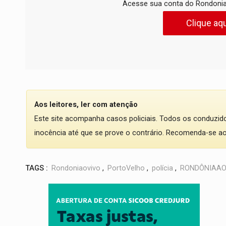
Acesse sua conta do Rondonia
Clique aqu
Aos leitores, ler com atenção
Este site acompanha casos policiais. Todos os conduzi
inocência até que se prove o contrário. Recomenda-se ao l
TAGS :
Rondoniaovivo
,
PortoVelho
,
polícia
,
RONDÔNIAAO