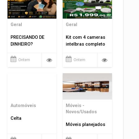
Geral
Geral
PRECISANDO DE
Kit com 4 cameras
DINHEIRO?
intelbras completo
Ontem
Ontem
Automóveis
Móveis -
Novos/Usados
Celta
Móveis planejados