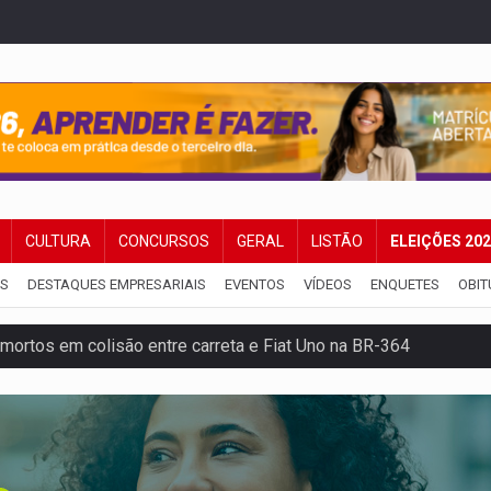
CULTURA
CONCURSOS
GERAL
LISTÃO
ELEIÇÕES 20
IS
DESTAQUES EMPRESARIAIS
EVENTOS
VÍDEOS
ENQUETES
OBIT
mortos em colisão entre carreta e Fiat Uno na BR-364
umprimento da legislação sobre transporte de cargas por em
 sexual infantil na internet e via IA
rgia nuclear, defesa e ciência em Brasília