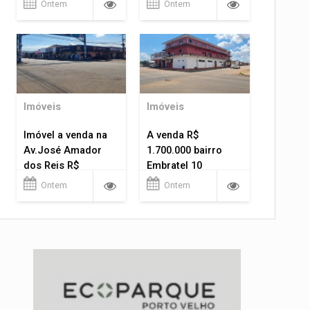
Ontem
Ontem
Imóveis
Imóveis
Imóvel a venda na
A venda R$
Av.José Amador
1.700.000 bairro
dos Reis R$
Embratel 10
1.400.000
apartamentos!
Ontem
Ontem