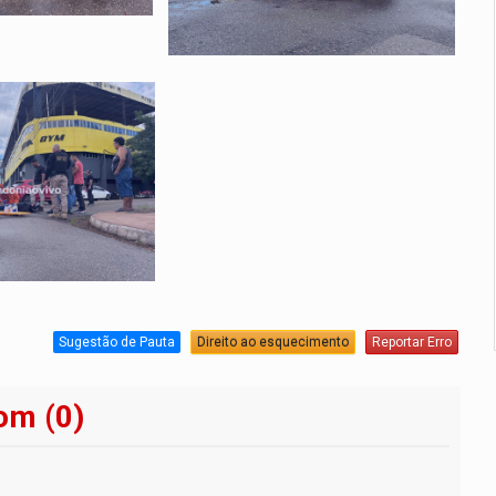
Sugestão de Pauta
Direito ao esquecimento
Reportar Erro
om (0)