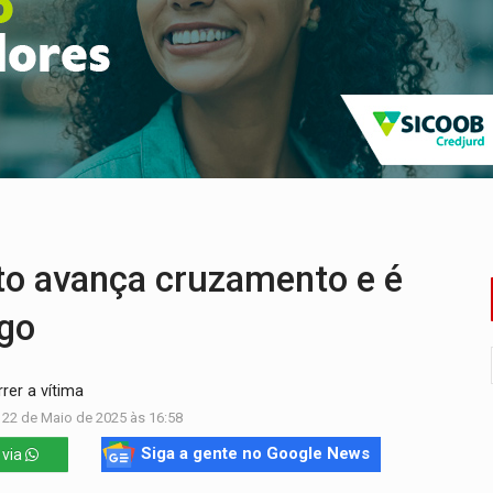
o deixa quatro mortos e um em estado grave na BR
ão nacional com participação de Marcela Bonfim
huvas isoladas nesta sexta-feira (7)
delibera greve da educação municipal em Porto Velho
e oficina de Comunicação com oportunidade de integrar equipe
ardar armas de facção é preso com revólveres e espingardas
o avança cruzamento e é
rgo
er a vítima
 22 de Maio de 2025 às 16:58
Siga a gente no Google News
 via