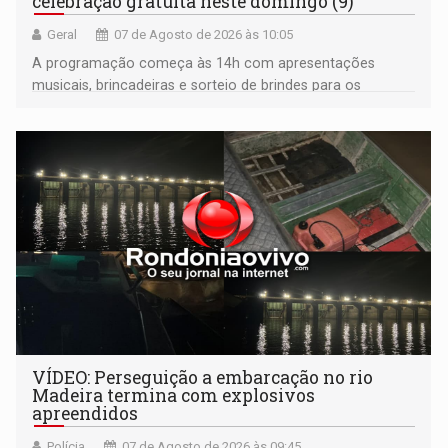
celebração gratuita neste domingo (9)
Geral
07 de Agosto de 2026 às 10:05
A programação começa às 14h com apresentações
musicais, brincadeiras e sorteio de brindes para os
participantes. Às 17h, o evento terá o tradicional corte de
bolo e canto de parabéns dedicado aos pais
VÍDEO: Perseguição a embarcação no rio
Madeira termina com explosivos
apreendidos
Polícia
07 de Agosto de 2026 às 09:45