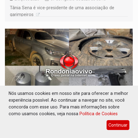
Tânia Sena é vice-presidente de uma associação de
garimpeiros
Nós usamos cookies em nosso site para oferecer a melhor
experiência possível. Ao continuar a navegar no site, você
VÍDEO: Casal de garimpeiros é preso com
concorda com esse uso. Para mais informações sobre
mercúrio em estepe, ouro e arma
como usamos cookies, veja nossa
Política de Cookies
Polícia
07 de Agosto de 2026 às 08:41
Continuar
Prisão aconteceu após a ponte do rio Madeira