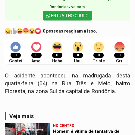
Rondoniaovivo.com.​
ENTRAR NO GRUPO
0 pessoas reagiram a isso.
0
0
0
0
0
0
Gostei
Amei
Haha
Uau
Triste
Grr
O acidente aconteceu na madrugada desta
quarta-feira (04) na Rua Três e Meio, bairro
Floresta, na zona Sul da capital de Rondônia.
Veja mais
NO CENTRO
Homem é vítima de tentativa de