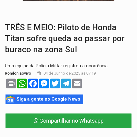
EMOCIONE:
PRESENTES: Confira os sorteados na promoção de 
VOVÔ LADRÃO:
Idoso é filmado furtando bicicleta na frente
TRÊS E MEIO: Piloto de Honda
Titan sofre queda ao passar por
buraco na zona Sul
Uma equipe da Polícia Militar registrou a ocorrência
04 de Junho de 2025 às 07:19
Rondoniaovivo
Print
WhatsApp
Facebook
Messenger
Twitter
Telegram
Email
Siga a gente no Google News
Compartilhar no Whatsapp