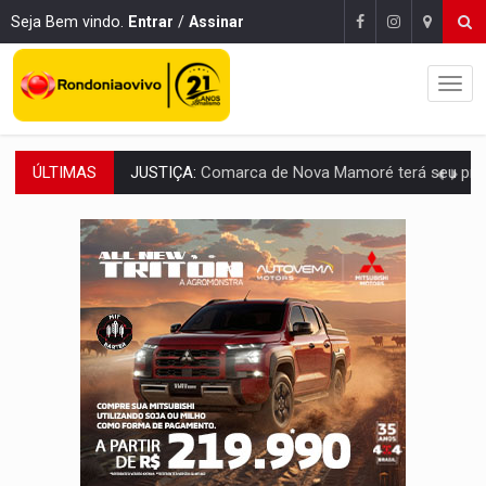
Seja Bem vindo.
Entrar
/
Assinar
ÚLTIMAS
JUSTIÇA:
Comarca de Nova Mamoré terá seu primeiro jú
ADAILTON FÚRIA:
Assessoria denuncia suposto ataque com perfis falso
VÍDEO:
Motoboy de delivery sofre fratura após mulher avançar 
ELEIÇÕES 2026:
Ulisses Guimarães e as nuvens no céu de Rondônia – Por 
DECISÃO REVISADA:
Nunes Marques reduz pena de Acir Gurgacz e declara pun
CONEXÃO RONDONIAOVIVO:
Museólogo Antônio Ocampo lança livro sob
ELEIÇÕES 2026:
Patrimônio de candidata a deputada federal do PL salta R$ 1 m
VÍDEO:
Quadrilha é flagrada com cerca de 200 porções