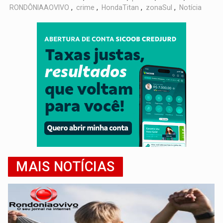
RONDÔNIAAOVIVO
,
crime
,
HondaTitan
,
zonaSul
,
Notícia
MAIS NOTÍCIAS