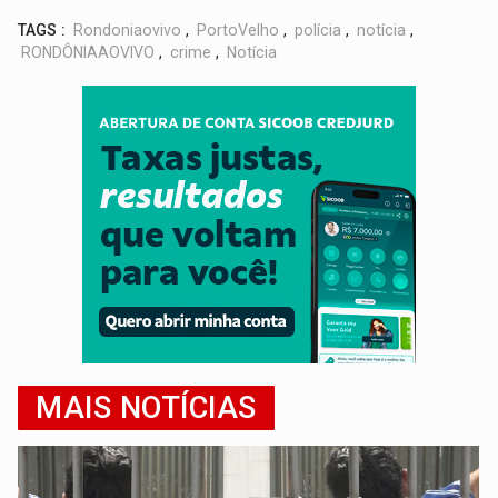
TAGS :
Rondoniaovivo
,
PortoVelho
,
polícia
,
notícia
,
RONDÔNIAAOVIVO
,
crime
,
Notícia
MAIS NOTÍCIAS