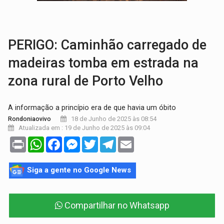
VÍDEO:
Perseguição é registrada no shopping após colombiana furtar ce
LUDOPATIA:
Apostas online começam a afetar produtividade e rotina
PERIGO: Caminhão carregado de
madeiras tomba em estrada na
zona rural de Porto Velho
A informação a princípio era de que havia um óbito
18 de Junho de 2025 às 08:54
Rondoniaovivo
Atualizada em : 19 de Junho de 2025 às 09:04
Print
WhatsApp
Facebook
Messenger
Twitter
Telegram
Email
Siga a gente no Google News
Compartilhar no Whatsapp