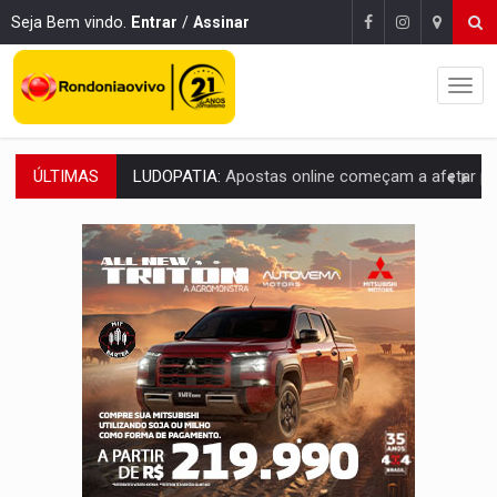
Seja Bem vindo.
Entrar
/
Assinar
ÚLTIMAS
REFLORESTAMENTO:
Plantar árvores não será mais suficiente para comprov
OVNIS NA LUA:
Cientistas alertam para possível base secreta no satélite n
ACABOU COM PEUGEOT:
Incêndio destrói carro que era rebocado para oficina no
VÍDEO:
Ladrão é filmado furtando moto na frente do bar 
BOLSAS DE PESQUISA:
Iniciativa Amazônia+10 lança chamada para fortalecer cadeia
MATERIAL:
Brasil tem grandes reservas de urânio, mas produz pouco e impo
VÍDEO:
Serpente capturada na fábrica da Coca-Cola é devolvid
HOMENAGEM:
Cientistas cassados pelo AI-5 se tornam pesquisadores emér