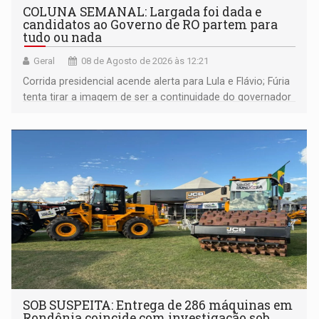
COLUNA SEMANAL: Largada foi dada e
candidatos ao Governo de RO partem para
tudo ou nada
Geral
08 de Agosto de 2026 às 12:21
Corrida presidencial acende alerta para Lula e Flávio; Fúria
tenta tirar a imagem de ser a continuidade do governador
Marcos Rocha; ex-prefeito Hildon Chaves parece ainda
não ter entrado no modo eleição; ABAV faz evento em
Porto Velho
SOB SUSPEITA: Entrega de 286 máquinas em
Rondônia coincide com investigação sob