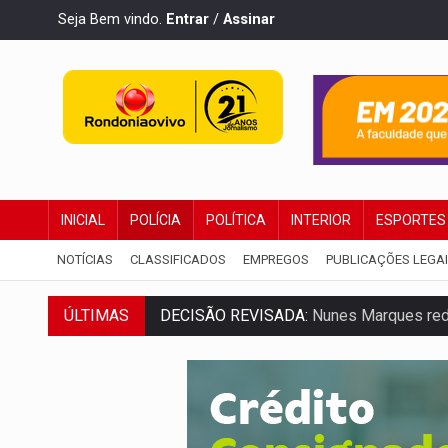
Seja Bem vindo.
Entrar
/
Assinar
INICIAL
POLÍCIA
POLÍTICA
INTERIOR
ESPORTES
NOTÍCIAS
CLASSIFICADOS
EMPREGOS
PUBLICAÇÕES LEGA
ÚLTIMAS
DECISÃO REVISADA:
Nunes Marques reduz
CONEXÃO RONDONIAOVIVO:
Museólogo 
ELEIÇÕES 2026:
Patrimônio de candidata 
VÍDEO:
Quadrilha é flagrada com cerca d