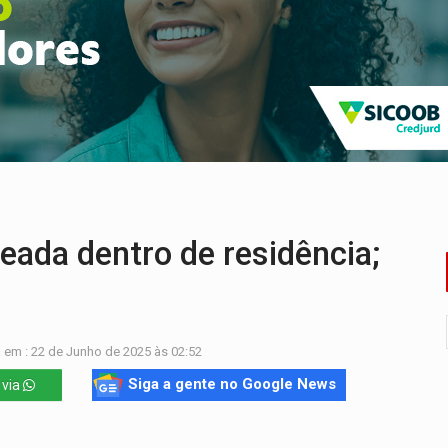
ação fundiária da comunidade Nova Colina
nia Empreendedora segue no Espaço Alternativo com entrada gra
a de Porto Velho pede exoneração do cargo
s e exames especializados durante expedição do SUS
 R$ 8,5 bilhões e RO projeta alta de 8,8%
nuvens no céu de Rondônia – Por Daniel Pereira
ada dentro de residência;
 em : 22 de Junho de 2025 às 02:52
Siga a gente no Google News
 via