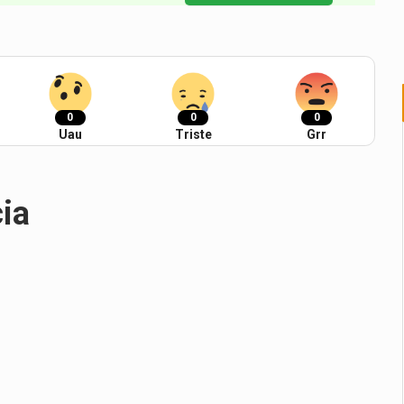
0
0
0
Uau
Triste
Grr
cia