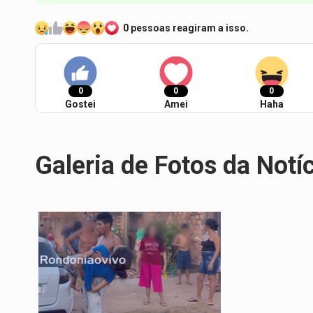
0 pessoas reagiram a isso.
0
0
0
Gostei
Amei
Haha
Galeria de Fotos da Notí