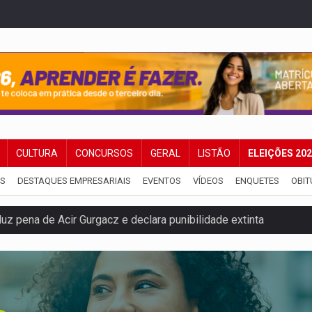
CULTURA
CONCURSOS
GERAL
LISTÃO
ELEIÇÕES 20
IS
DESTAQUES EMPRESARIAIS
EVENTOS
VÍDEOS
ENQUETES
OBIT
 pena de Acir Gurgacz e declara punibilidade extinta
Antônio Ocampo lança livro sobre a Madeira-Mamoré
a deputada federal do PL salta R$ 1 mil para R$ 155 mil
e 200 porções de drogas