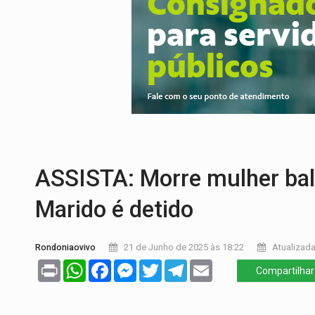
BAIRRO TEIXEIRÃO:
MPF cobra regulariz
SUCESSO NA ABERTURA:
2ª Feira Rondô
REESTRUTURAÇÃO:
Secretário da Seinfr
SAÚDE INDÍGENA:
Pirahã terão consulta
ECONOMIA:
Dia dos pais deve movimentar
ELEIÇÕES 2026:
Ulisses Guimarães e as 
ASSISTA: Morre mulher bale
Marido é detido
Rondoniaovivo
21 de Junho de 2025 às 18:22
Atualizada
Print
WhatsApp
Facebook
Messenger
Twitter
Telegram
Email
Compartilhar