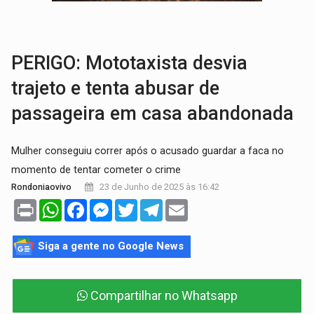
AMOR PERDIDO DÓI:
Luto amoroso não tem prazo, mas exige aten
TECNOLOGIA:
Empresas de Xangai aprimoram robôs de IA incorporada em 
PERIGO: Mototaxista desvia
trajeto e tenta abusar de
passageira em casa abandonada
Mulher conseguiu correr após o acusado guardar a faca no
momento de tentar cometer o crime
23 de Junho de 2025 às 16:42
Rondoniaovivo
Print
WhatsApp
Facebook
Messenger
Twitter
Telegram
Email
Siga a gente no Google News
Compartilhar no Whatsapp