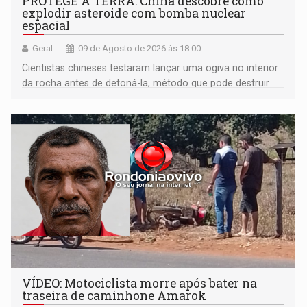
PROTEGE A TERRA: China descobre como
explodir asteroide com bomba nuclear
espacial
Geral
09 de Agosto de 2026 às 18:00
Cientistas chineses testaram lançar uma ogiva no interior
da rocha antes de detoná-la, método que pode destruir
corpos capazes de ameaçar a Terra
VÍDEO: Motociclista morre após bater na
traseira de caminhone Amarok