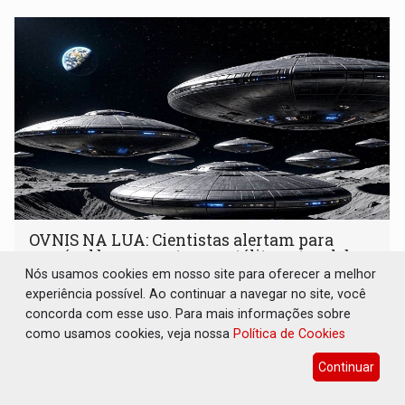
OVNIS NA LUA: Cientistas alertam para
possível base secreta no satélite natural da
Terra
Nós usamos cookies em nosso site para oferecer a melhor
experiência possível. Ao continuar a navegar no site, você
Brasil e Mundo
08 de Agosto de 2026 às 19:00
concorda com esse uso. Para mais informações sobre
Astrônomos que estudam a Lua afirmam ter capturado o
como usamos cookies, veja nossa
Política de Cookies
que acreditam ser evidências de atividades não humanas
Continuar
tecnologicamente avançadas (OVNIs) na Lua e em sua
órbita