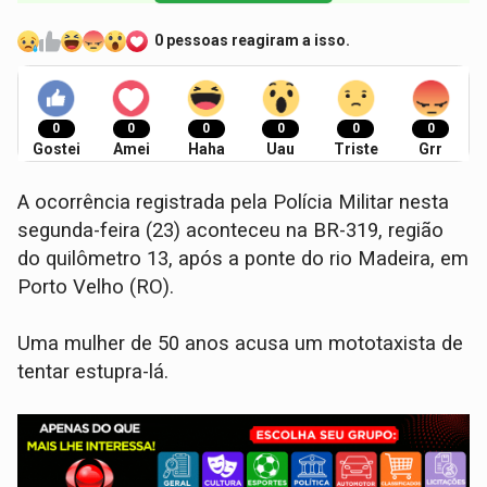
0 pessoas reagiram a isso.
0
0
0
0
0
0
Gostei
Amei
Haha
Uau
Triste
Grr
A ocorrência registrada pela Polícia Militar nesta
segunda-feira (23) aconteceu na BR-319, região
do quilômetro 13, após a ponte do rio Madeira, em
Porto Velho (RO).
Uma mulher de 50 anos acusa um mototaxista de
tentar estupra-lá.