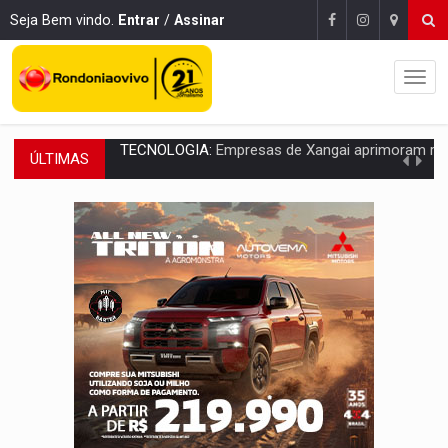
Seja Bem vindo.
Entrar
/
Assinar
ÚLTIMAS
PROTEGE A TERRA:
China descobre como explodir asteroide com bomba n
VÍDEO:
Motociclista morre após bater na traseira de camin
PARECE UM NUGGET:
Essa receita com frango virou o meu ja
EMPREENDEDORISMO:
7 negócios que podem começar com pouco dinheiro e vi
GIGANTE DA AMÉRICA:
Brasil reúne dimensão continental e posição estratégic
INDEPENDÊNCIA:
10 dicas importantes para quem quer mo
VARCENA:
Cientistas descobrem nova espécie de rã em florestas alagada
BARGANHA:
Vai comprar celular usado? Veja como consultar o a