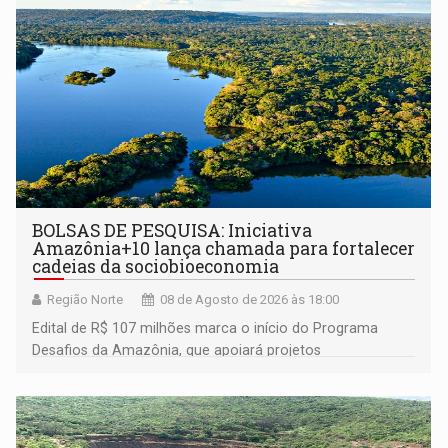
BOLSAS DE PESQUISA: Iniciativa
Amazônia+10 lança chamada para fortalecer
cadeias da sociobioeconomia
Região Norte
08 de Agosto de 2026 às 18:00
Edital de R$ 107 milhões marca o início do Programa
Desafios da Amazônia, que apoiará projetos
desenvolvidos por redes de pesquisa e inovação. A
submissão de pré-propostas poderá ser feita até 1º de
setembro