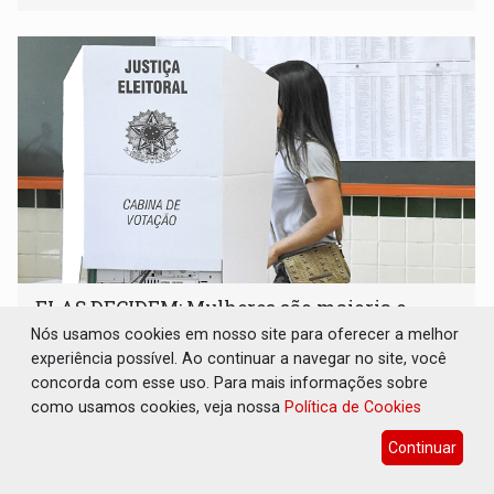
ELAS DECIDEM: Mulheres são maioria e
representam 52% do eleitorado de Rondônia
Nós usamos cookies em nosso site para oferecer a melhor
em 2026
experiência possível. Ao continuar a navegar no site, você
concorda com esse uso. Para mais informações sobre
Eleições 2026
08 de Agosto de 2026 às 08:00
como usamos cookies, veja nossa
Política de Cookies
A composição etária do eleitorado rondoniense também
indica forte concentração nas faixas adultas
Continuar