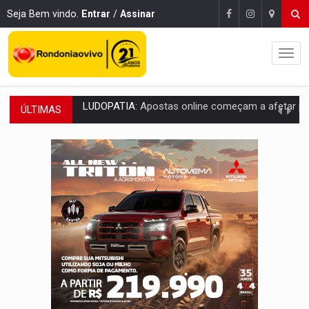
Seja Bem vindo.
Entrar
/
Assinar
ÚLTIMAS
REFLORESTAMENTO:
Plantar árvores não será mais suficiente para comprov
OVNIS NA LUA:
Cientistas alertam para possível base secreta no satélite n
ACABOU COM PEUGEOT:
Incêndio destrói carro que era rebocado para oficina no
VÍDEO:
Ladrão é filmado furtando moto na frente do bar 
BOLSAS DE PESQUISA:
Iniciativa Amazônia+10 lança chamada para fortalecer cadeia
MATERIAL:
Brasil tem grandes reservas de urânio, mas produz pouco e impo
VÍDEO:
Serpente capturada na fábrica da Coca-Cola é devolvid
HOMENAGEM:
Cientistas cassados pelo AI-5 se tornam pesquisadores emér