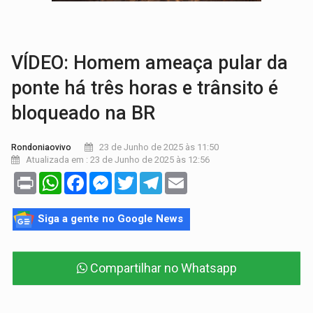
VÍDEO:
Perseguição é registrada no shopping após colombiana furtar ce
LUDOPATIA:
Apostas online começam a afetar produtividade e rotina
VÍDEO: Homem ameaça pular da
ponte há três horas e trânsito é
bloqueado na BR
23 de Junho de 2025 às 11:50
Rondoniaovivo
Atualizada em : 23 de Junho de 2025 às 12:56
Print
WhatsApp
Facebook
Messenger
Twitter
Telegram
Email
Siga a gente no Google News
Compartilhar no Whatsapp