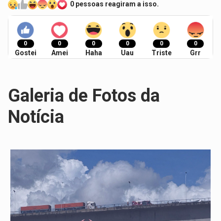
0 pessoas reagiram a isso.
0
0
0
0
0
0
Gostei
Amei
Haha
Uau
Triste
Grr
Galeria de Fotos da
Notícia