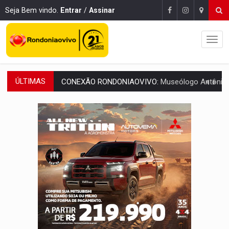
Seja Bem vindo.
Entrar
/
Assinar
ÚLTIMAS
CONEXÃO RONDONIAOVIVO:
Museólogo Antônio Ocampo lança livro sob
ELEIÇÕES 2026:
Patrimônio de candidata a deputada federal do PL salta R$ 1 m
VÍDEO:
Quadrilha é flagrada com cerca de 200 porções
BAIRRO TEIXEIRÃO:
MPF cobra regularização fundiária da comunid
SUCESSO NA ABERTURA:
2ª Feira Rondônia Empreendedora segue no Espaço Alternativ
REESTRUTURAÇÃO:
Secretário da Seinfra de Porto Velho pede exon
SAÚDE INDÍGENA:
Pirahã terão consultas e exames especializados durante 
ECONOMIA:
Dia dos pais deve movimentar R$ 8,5 bilhões e RO projet