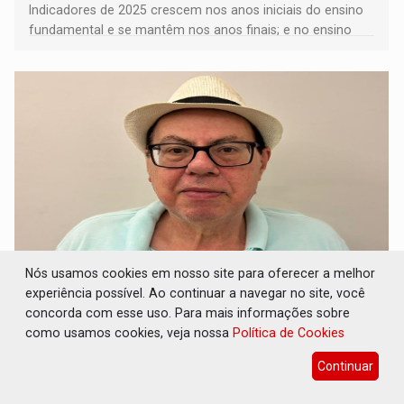
Indicadores de 2025 crescem nos anos iniciais do ensino
fundamental e se mantêm nos anos finais; e no ensino
médio
Nós usamos cookies em nosso site para oferecer a melhor
CONTA DIFÍCIL: Com as novidades na corrida
experiência possível. Ao continuar a navegar no site, você
ao Senado as contas ficaram mais difíceis -
concorda com esse uso. Para mais informações sobre
Por Carlos Sperança
como usamos cookies, veja nossa
Política de Cookies
Política
07 de Agosto de 2026 às 08:21
Continuar
Os candidatos precisam ganhar bem em Jipa, obter lastro
no interior do estado – que se como sabe é bairrista – e