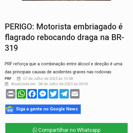
ELEIÇÕES 2026:
Ulisses Guimarães e as nuvens no céu de Rondônia – Por 
DECISÃO REVISADA:
Nunes Marques reduz pena de Acir Gurgacz e declara pun
PERIGO: Motorista embriagado é
flagrado rebocando draga na BR-
319
PRF reforça que a combinação entre álcool e direção é uma
das principais causas de acidentes graves nas rodovias
07 de Julho de 2025 às 10:58
PRF
Atualizada em : 08 de Julho de 2025 às 09:05
Print
WhatsApp
Facebook
Messenger
Twitter
Telegram
Email
Siga a gente no Google News
Compartilhar no Whatsapp