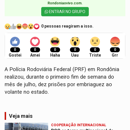
Rondoniaovivo.com.​
ENTRAR NO GRUPO
0 pessoas reagiram a isso.
0
0
0
0
0
0
Gostei
Amei
Haha
Uau
Triste
Grr
A Polícia Rodoviária Federal (PRF) em Rondônia
realizou, durante o primeiro fim de semana do
mês de julho, dez prisões por embriaguez ao
volante no estado.
Veja mais
COOPERAÇÃO INTERNACIONAL