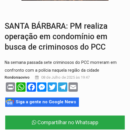
GRAVE:
Homem é esfaqueado no peito durante briga ent
VÍDEO:
Denarc e Receita Federal apreendem 12 kg de skunk e arma que iam
SANTA BÁRBARA: PM realiza
operação em condomínio em
busca de criminosos do PCC
Na semana passada sete criminosos do PCC morreram em
confronto com a polícia naquela região da cidade
08 de Julho de 2025 às 19:47
Rondoniaovivo
Print
WhatsApp
Facebook
Messenger
Twitter
Telegram
Email
Siga a gente no Google News
Compartilhar no Whatsapp