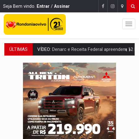
Seja Bem vindo.
Entrar
/
Assinar
ÚLTIMAS
OPERAÇÃO DA PC:
Membros do CV são presos com armas e drogas após c
ENTRADA GRATUITA:
Espetáculo As Marias Somos Nós será apresen
VÍDEO:
Três são presos após furto de motocicleta em frente
CELEBRAÇÃO:
Cerejeiras completa 43 anos de emancipação com progra
SAÚDE:
Anvisa desmente boato sobre presença de plástico ou petr
VÍDEO:
Pitbulls fogem de residência e atacam casal de idosos 
AÇÃO CONJUNTA:
Forças policiais apreendem cerca de 1kg de our
PF ESTÁ APURANDO:
Flávio Bolsonaro escolhe Alfredo Gaspar como vice, alvo de d