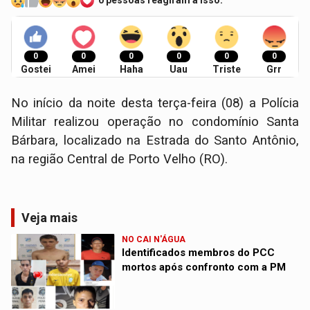
0 pessoas reagiram a isso.
0
0
0
0
0
0
Gostei
Amei
Haha
Uau
Triste
Grr
No início da noite desta terça-feira (08) a Polícia
Militar realizou operação no condomínio Santa
Bárbara, localizado na Estrada do Santo Antônio,
na região Central de Porto Velho (RO).
Veja mais
NO CAI N'ÁGUA
Identificados membros do PCC
mortos após confronto com a PM