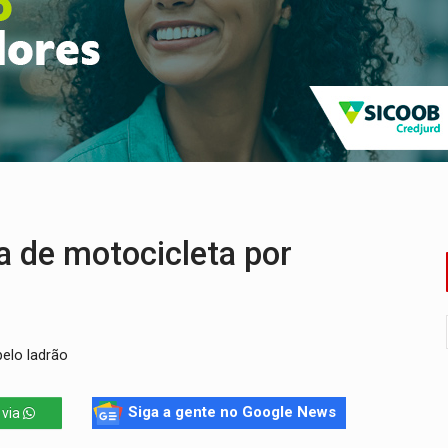
tadual declara carros por R$ 25 e casas por R$ 300 em RO
duas pessoas ficam feridas no Cohab
Estadual de MC's acontece neste sábado em PVH
e morreu após bater de frente com carreta
Penha - apesar do avanço, a violência escala
sença de plástico ou petróleo em ovos
 de motocicleta por
pelo ladrão
Siga a gente no Google News
 via