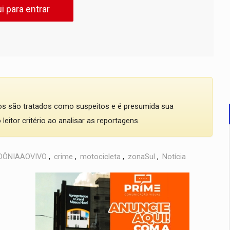
i para entrar
dos são tratados como suspeitos e é presumida sua
eitor critério ao analisar as reportagens.
DÔNIAAOVIVO
,
crime
,
motocicleta
,
zonaSul
,
Notícia