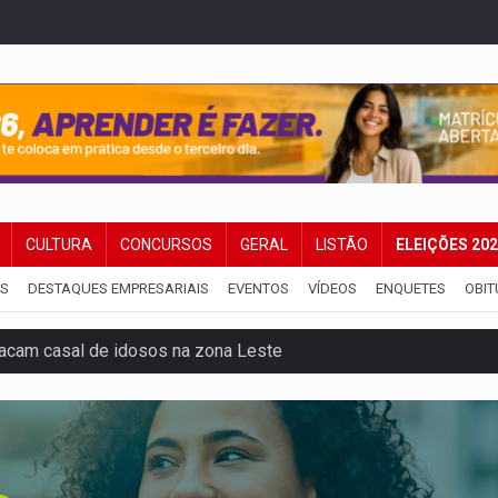
CULTURA
CONCURSOS
GERAL
LISTÃO
ELEIÇÕES 20
IS
DESTAQUES EMPRESARIAIS
EVENTOS
VÍDEOS
ENQUETES
OBIT
tacam casal de idosos na zona Leste
endem cerca de 1kg de ouro em Rondônia
scolhe Alfredo Gaspar como vice, alvo de denúncia por estupro
 provoca lentidão no trânsito