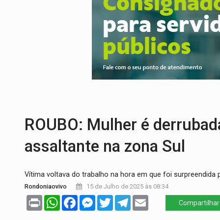
ELEIÇÕES 2026:
Candidato a deputado es
VÍDEO:
Motocicletas batem de frente e 
BATALHA DO JK:
Grande Final do Duelo 
NA BR-364:
Identificado motociclista qu
AGOSTO LILÁS:
20 anos de Lei Maria da 
SAÚDE:
Anvisa desmente boato sobre pre
ROUBO: Mulher é derrubada
assaltante na zona Sul
Vítima voltava do trabalho na hora em que foi surpreendida 
Rondoniaovivo
15 de Julho de 2025 às 08:34
Print
WhatsApp
Facebook
Messenger
Twitter
Telegram
Email
Compartilhar