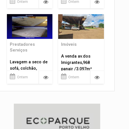
Ontem
Ontem
Prestadores
Imóveis
Serviços
A venda av.dos
Lavagem a seco de
Imigrantes,968
sofá, colchão,
panair /3.097m²
tapetes...
Ontem
Ontem