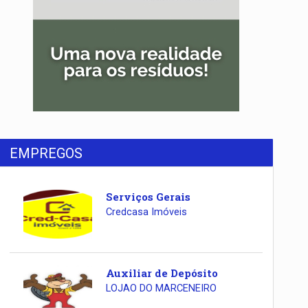
EMPREGOS
Serviços Gerais
Credcasa Imóveis
Auxiliar de Depósito
LOJAO DO MARCENEIRO