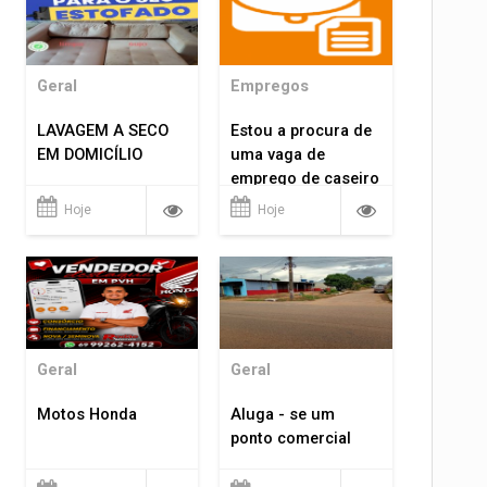
Geral
Empregos
LAVAGEM A SECO
Estou a procura de
EM DOMICÍLIO
uma vaga de
emprego de caseiro
em porto velho
Hoje
Hoje
rondônia
Geral
Geral
Motos Honda
Aluga - se um
ponto comercial