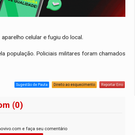
parelho celular e fugiu do local.
ela população. Policiais militares foram chamados
Sugestão de Pauta
Direito ao esquecimento
Reportar Erro
om (0)
ovivo.com e faça seu comentário