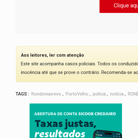
Clique aqu
Aos leitores, ler com atenção
Este site acompanha casos policiais. Todos os conduzi
inocência até que se prove o contrário. Recomenda-se ao l
TAGS :
Rondoniaovivo
,
PortoVelho
,
polícia
,
notícia
,
RON