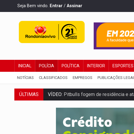
Seja Bem vindo.
Entrar
/
Assinar
INICIAL
POLÍCIA
POLÍTICA
INTERIOR
ESPORTES
NOTÍCIAS
CLASSIFICADOS
EMPREGOS
PUBLICAÇÕES LEGA
ÚLTIMAS
VÍDEO:
Pitbulls fogem de residência e a
AÇÃO CONJUNTA:
Forças policiais apre
PF ESTÁ APURANDO:
Flávio Bolsonaro e
NO CENTRO:
Colisão entre ônibus e carro