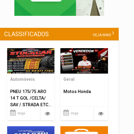
CLASSIFICADOS
VEJA MAIS
Automóveis
Geral
PNEU 175/75 ARO
Motos Honda
14 T GOL /CELTA/
SAV / STRADA ETC..
R$ 219,99
Hoje
Hoje
MONTAGEM GRATIS