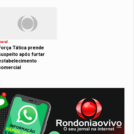
Geral
Força Tática prende
suspeito após furtar
estabelecimento
comercial