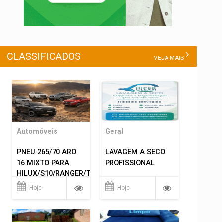
CLASSIFICADOS
VEJA MAIS
Automóveis
Geral
PNEU 265/70 ARO
LAVAGEM A SECO
16 MIXTO PARA
PROFISSIONAL
HILUX/S10/RANGER/TRITON
ETC... MONTAGEM
Hoje
Hoje
GRATIS 599,00