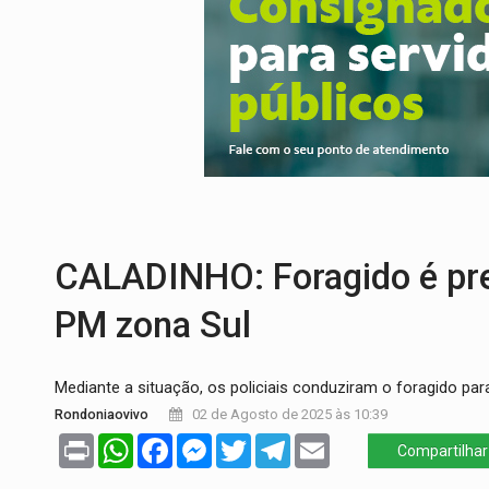
ROTA GLOBAL:
PCC amplia presença inter
CONEXÃO RONDONIAOVIVO:
Museólogo 
EXTENSÃO DE DANOS:
Ferroviários ped
VARIANDO O CARDÁPIO:
Veja essa recei
PREJUÍZO AOS ESTUDANTES:
Greve dos
COLUNA SEMANAL:
Largada foi dada e 
CALADINHO: Foragido é pr
PM zona Sul
Mediante a situação, os policiais conduziram o foragido pa
Rondoniaovivo
02 de Agosto de 2025 às 10:39
Print
WhatsApp
Facebook
Messenger
Twitter
Telegram
Email
Compartilhar