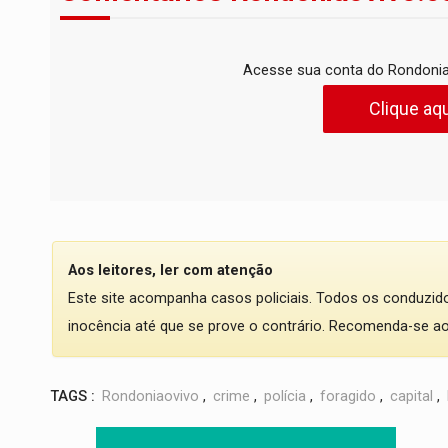
Acesse sua conta do Rondonia
Clique aqu
Aos leitores, ler com atenção
Este site acompanha casos policiais. Todos os conduzi
inocência até que se prove o contrário. Recomenda-se ao l
TAGS :
Rondoniaovivo
,
crime
,
polícia
,
foragido
,
capital
,