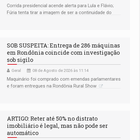
Corrida presidencial acende alerta para Lula e Flávio;
Fúria tenta tirar a imagem de ser a continuidade do
governador Marcos Rocha; ex-prefeito Hildon Chaves
parece ainda não ter entrado no modo eleição; ABAV
faz evento em Porto Velho
SOB SUSPEITA: Entrega de 286 máquinas
em Rondônia coincide com investigação
sob sigilo
Geral
08 de Agosto de 2026 às 11:14
Maquinário foi comprado com emendas parlamentares
e foram entregues na Rondônia Rural Show
ARTIGO: Reter até 50% no distrato
imobiliário é legal, mas não pode ser
automático