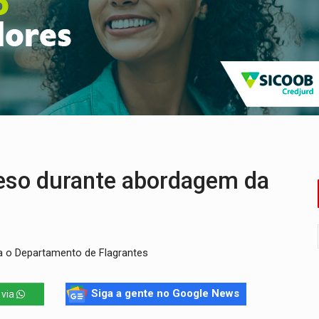
nacional e transforma Brasil em corredor da cocaína
Antônio Ocampo conduz a história de uma ferrovia desgoverna
em ao Iphan recuperação de área atingida por erosão na EFMM
ta de carne assada para o almoço e o jantar
 professores em PVH é considerada ilegal pela Justiça
candidatos ao Governo de RO partem para tudo ou nada
eso durante abordagem da
ra o Departamento de Flagrantes
Siga a gente no Google News
 via