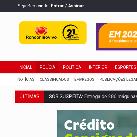
Seja Bem vindo.
Entrar
/
Assinar
INICIAL
POLÍCIA
POLÍTICA
INTERIOR
ESPORTES
NOTÍCIAS
CLASSIFICADOS
EMPREGOS
PUBLICAÇÕES LEGA
SOB SUSPEITA:
Entrega de 286 máquinas
ÚLTIMAS
ARTIGO:
Reter até 50% no distrato imobil
DO HOSPITAL AO CAMPO:
Veja as mais 
EXPANSÃO:
Grupo Nova Era amplia pres