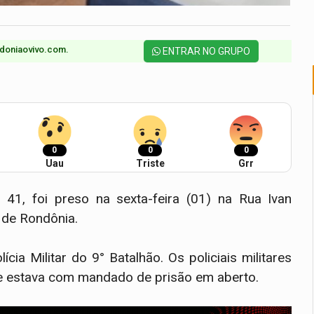
doniaovivo.com.​
ENTRAR NO GRUPO
0
0
0
Uau
Triste
Grr
 41, foi preso na sexta-feira (01) na Rua Ivan
l de Rondônia.
a Militar do 9° Batalhão. Os policiais militares
le estava com mandado de prisão em aberto.