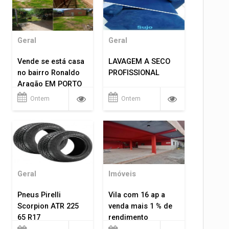
Geral
Geral
Vende se está casa
LAVAGEM A SECO
no bairro Ronaldo
PROFISSIONAL
Aragão EM PORTO
VELHO RO.
Ontem
Ontem
Geral
Imóveis
Pneus Pirelli
Vila com 16 ap a
Scorpion ATR 225
venda mais 1 % de
65 R17
rendimento