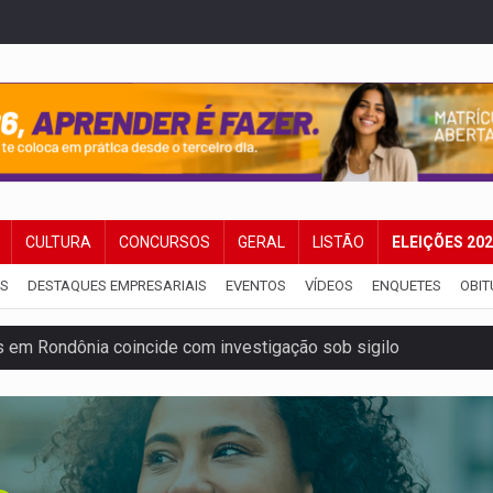
CULTURA
CONCURSOS
GERAL
LISTÃO
ELEIÇÕES 20
IS
DESTAQUES EMPRESARIAIS
EVENTOS
VÍDEOS
ENQUETES
OBIT
 em Rondônia coincide com investigação sob sigilo
iário é legal, mas não pode ser automático
de 200 ações de Marcos Rogério para Rondônia
ença em PVH e transforma Aramix em Super Nova Era