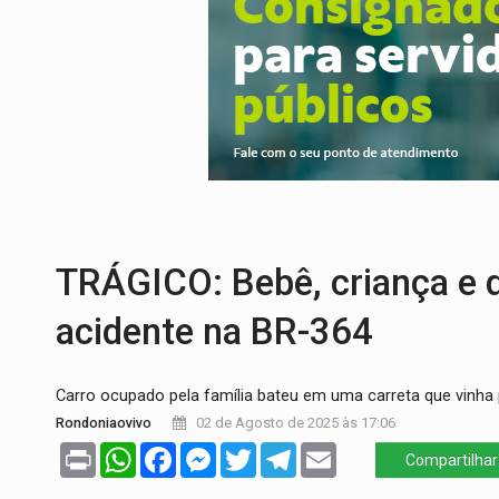
PREVISÃO:
Interior de Rondônia terá sáb
INFRAESTRUTURA:
Após quase 30 anos d
A ILHA:
Coreografia de Rondônia estreia 
ELEIÇÕES 2026:
Sgt. Mouza esclarece 'e
JUDICIÁRIO:
Sinjur parabeniza servidores
LAZER:
Seis lugares gratuitos para apro
TRÁGICO: Bebê, criança e 
acidente na BR-364
Carro ocupado pela família bateu em uma carreta que vinha
Rondoniaovivo
02 de Agosto de 2025 às 17:06
Print
WhatsApp
Facebook
Messenger
Twitter
Telegram
Email
Compartilhar