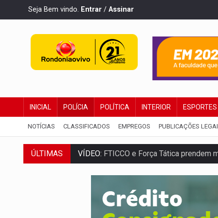
Seja Bem vindo.
Entrar
/
Assinar
INICIAL
POLÍCIA
POLÍTICA
INTERIOR
ESPORTES
NOTÍCIAS
CLASSIFICADOS
EMPREGOS
PUBLICAÇÕES LEGA
ÚLTIMAS
VÍDEO:
FTICCO e Força Tática prendem 
INCLUSÃO:
Prefeitura fortalece parceri
DEFESA:
Exército testa inovações no com
TEMAS SOCIOAMBIENTAIS:
Em Itapuã d