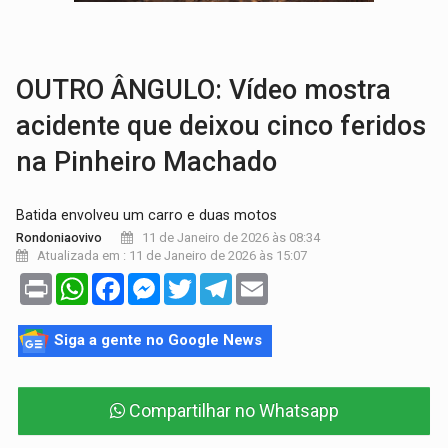
GRAVE:
Homem é esfaqueado no peito durante briga ent
VÍDEO:
Denarc e Receita Federal apreendem 12 kg de skunk e arma que iam
OUTRO ÂNGULO: Vídeo mostra
acidente que deixou cinco feridos
na Pinheiro Machado
Batida envolveu um carro e duas motos
11 de Janeiro de 2026 às 08:34
Rondoniaovivo
Atualizada em : 11 de Janeiro de 2026 às 15:07
Print
WhatsApp
Facebook
Messenger
Twitter
Telegram
Email
Siga a gente no Google News
Compartilhar no Whatsapp