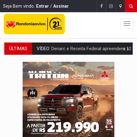
Seja Bem vindo.
Entrar
/
Assinar
ÚLTIMAS
OPERAÇÃO DA PC:
Membros do CV são presos com armas e drogas após c
ENTRADA GRATUITA:
Espetáculo As Marias Somos Nós será apresen
VÍDEO:
Três são presos após furto de motocicleta em frente
CELEBRAÇÃO:
Cerejeiras completa 43 anos de emancipação com progra
SAÚDE:
Anvisa desmente boato sobre presença de plástico ou petr
VÍDEO:
Pitbulls fogem de residência e atacam casal de idosos 
AÇÃO CONJUNTA:
Forças policiais apreendem cerca de 1kg de our
PF ESTÁ APURANDO:
Flávio Bolsonaro escolhe Alfredo Gaspar como vice, alvo de d