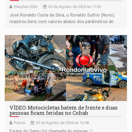
Eleições 2026
05 de Agosto de 2026 às 17:05
José Ronaldo Costa da Silva, o Ronaldo Sulfrio (Novo),
registrou bens com valores abaixo dos parâmetros de
mercado, mas declarou sobrado comercial de R$ 2
milhões
VÍDEO: Motocicletas batem de frente e duas
pessoas ficam feridas no Cohab
Polícia
05 de Agosto de 2026 às 16:58
Equipe do Samu foi chamada às pressas