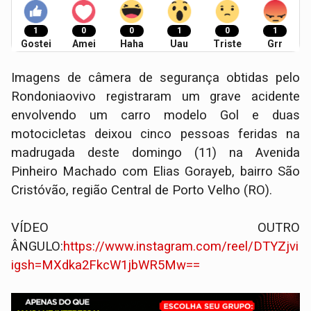
1
0
0
1
0
1
Gostei
Amei
Haha
Uau
Triste
Grr
Imagens de câmera de segurança obtidas pelo
Rondoniaovivo registraram um grave acidente
envolvendo um carro modelo Gol e duas
motocicletas deixou cinco pessoas feridas na
madrugada deste domingo (11) na Avenida
Pinheiro Machado com Elias Gorayeb, bairro São
Cristóvão, região Central de Porto Velho (RO).
VÍDEO OUTRO
ÂNGULO:
https://www.instagram.com/reel/DTYZjvi
igsh=MXdka2FkcW1jbWR5Mw==