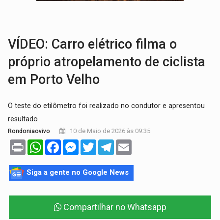
VIOLÊNCIA VICÁRIA:
MPRO obtém condenação de réu a 21 anos de prisão em 
INDISPONÍVEL:
Transparência do Cinderondônia apresenta indisponibilida
VÍDEO: Carro elétrico filma o
próprio atropelamento de ciclista
em Porto Velho
O teste do etilômetro foi realizado no condutor e apresentou
resultado
10 de Maio de 2026 às 09:35
Rondoniaovivo
Print
WhatsApp
Facebook
Messenger
Twitter
Telegram
Email
Siga a gente no Google News
Compartilhar no Whatsapp