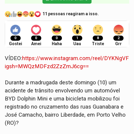
11 pessoas reagiram a isso.
0
0
0
1
8
2
Gostei
Amei
Haha
Uau
Triste
Grr
VÍDEO:
https://www.instagram.com/reel/DYKNgVFNl
igsh=MWQzMDFzd2ZzZmJ6cg==
Durante a madrugada deste domingo (10) um
acidente de trânsito envolvendo um automóvel
BYD Dolphin Mini e uma bicicleta mobilizou foi
registrado no cruzamento das ruas Guanabara e
José Camacho, bairro Liberdade, em Porto Velho
(RO)?