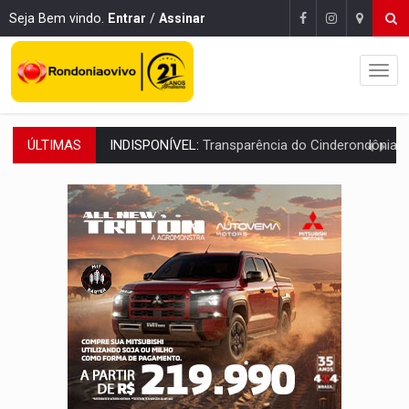
Seja Bem vindo.
Entrar
/
Assinar
ÚLTIMAS
AMPLIAÇÃO:
IGs de Rondônia entram em programa internacional para ac
URGENTE:
Acidente envolve cinco veículos em obra de recapeamen
EDUCAÇÃO:
Corumbiara lidera Ideb 2025 entre redes municipai
COMPETIÇÕES:
Joer 2026 inicia fases regionais e reúne mais de 7,3 mil
PERIGO:
Moradores denunciam escuridão e insegurança na Estrada d
COLIGAÇÃO:
Reabertura de ação no TSE pode resultar em cassação de prefeita 
INCLUSÃO:
APAE Porto Velho abre inscrições para 
CLUBE DOS R$ 00,00:
21 candidatos declaram patrimônio zero em Rondônia na