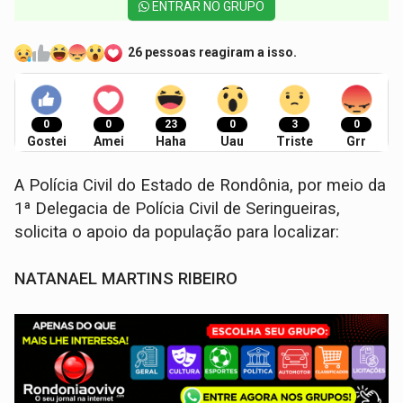
ENTRAR NO GRUPO
26 pessoas reagiram a isso.
0
0
23
0
3
0
Gostei
Amei
Haha
Uau
Triste
Grr
A Polícia Civil do Estado de Rondônia, por meio da
1ª Delegacia de Polícia Civil de Seringueiras,
solicita o apoio da população para localizar:
NATANAEL MARTINS RIBEIRO