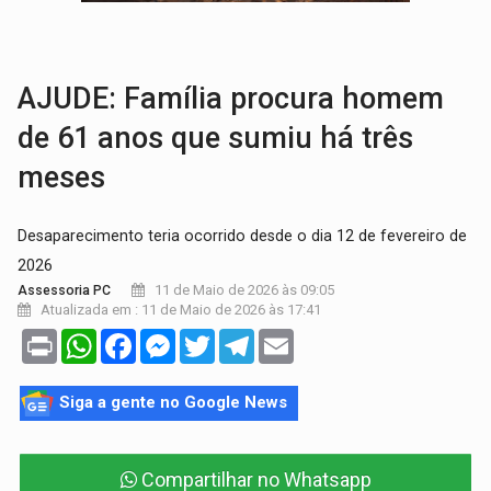
VÍDEO:
Perseguição é registrada no shopping após colombiana furtar ce
LUDOPATIA:
Apostas online começam a afetar produtividade e rotina
AJUDE: Família procura homem
de 61 anos que sumiu há três
meses
Desaparecimento teria ocorrido desde o dia 12 de fevereiro de
2026
11 de Maio de 2026 às 09:05
Assessoria PC
Atualizada em : 11 de Maio de 2026 às 17:41
Print
WhatsApp
Facebook
Messenger
Twitter
Telegram
Email
Siga a gente no Google News
Compartilhar no Whatsapp