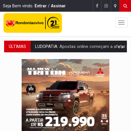
Seja Bem vindo.
Entrar
/
Assinar
ÚLTIMAS
REFLORESTAMENTO:
Plantar árvores não será mais suficiente para comprov
OVNIS NA LUA:
Cientistas alertam para possível base secreta no satélite n
ACABOU COM PEUGEOT:
Incêndio destrói carro que era rebocado para oficina no
VÍDEO:
Ladrão é filmado furtando moto na frente do bar 
BOLSAS DE PESQUISA:
Iniciativa Amazônia+10 lança chamada para fortalecer cadeia
MATERIAL:
Brasil tem grandes reservas de urânio, mas produz pouco e impo
VÍDEO:
Serpente capturada na fábrica da Coca-Cola é devolvid
HOMENAGEM:
Cientistas cassados pelo AI-5 se tornam pesquisadores emér