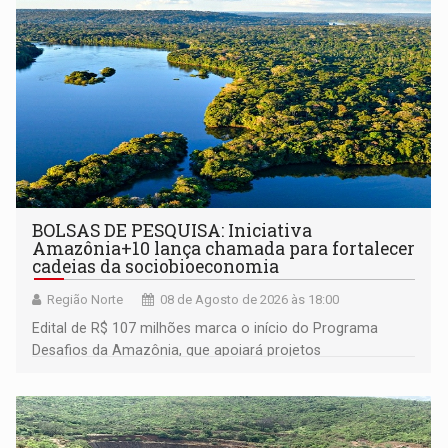
BOLSAS DE PESQUISA: Iniciativa
Amazônia+10 lança chamada para fortalecer
cadeias da sociobioeconomia
Região Norte
08 de Agosto de 2026 às 18:00
Edital de R$ 107 milhões marca o início do Programa
Desafios da Amazônia, que apoiará projetos
desenvolvidos por redes de pesquisa e inovação. A
submissão de pré-propostas poderá ser feita até 1º de
setembro