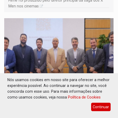
Filme foi produzido pelo diretor principal da saga dos X
Men nos cinemas
Nós usamos cookies em nosso site para oferecer a melhor
TRANSPARÊNCIA: TCE reúne candidatos ao
experiência possível. Ao continuar a navegar no site, você
Governo e apresenta diagnóstico sobre
concorda com esse uso. Para mais informações sobre
Rondônia
como usamos cookies, veja nossa
Política de Cookies
Eleições 2026
08 de Agosto de 2026 às 08:15
Continuar
A proposta foi colocar à disposição dos postulantes
informações produzidas pelo controle externo