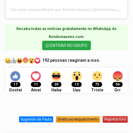
Um post compartilhado por Rondoniaovivo (@rondoniaovivo)
Receba todas as notícias gratuitamente no WhatsApp do
Rondoniaovivo.com.​
ENTRAR NO GRUPO
192 pessoas reagiram a isso.
17
11
20
13
75
56
Gostei
Amei
Haha
Uau
Triste
Grr
Sugestão de Pauta
Direito ao esquecimento
Reportar Erro