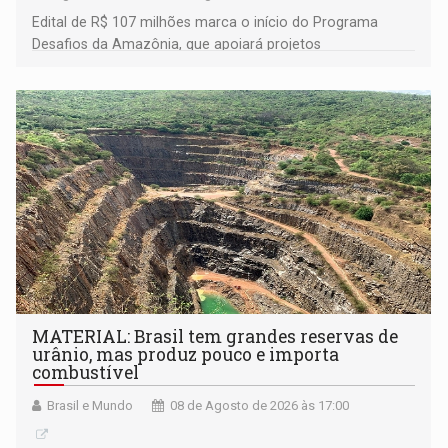
Edital de R$ 107 milhões marca o início do Programa
Desafios da Amazônia, que apoiará projetos
desenvolvidos por redes de pesquisa e inovação. A
submissão de pré-propostas poderá ser feita até 1º de
setembro
MATERIAL: Brasil tem grandes reservas de
urânio, mas produz pouco e importa
combustível
Brasil e Mundo
08 de Agosto de 2026 às 17:00