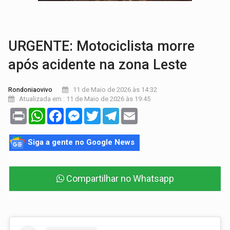
VÍDEO:
Armado com machado, homem ameaça matar sobrinha grávida e com
TRIBUNAL DO CRIME:
Homem é espancado por facção criminosa 
URGENTE: Motociclista morre
após acidente na zona Leste
11 de Maio de 2026 às 14:32
Rondoniaovivo
Atualizada em : 11 de Maio de 2026 às 19:45
Print
WhatsApp
Facebook
Messenger
Twitter
Telegram
Email
Siga a gente no Google News
Compartilhar no Whatsapp