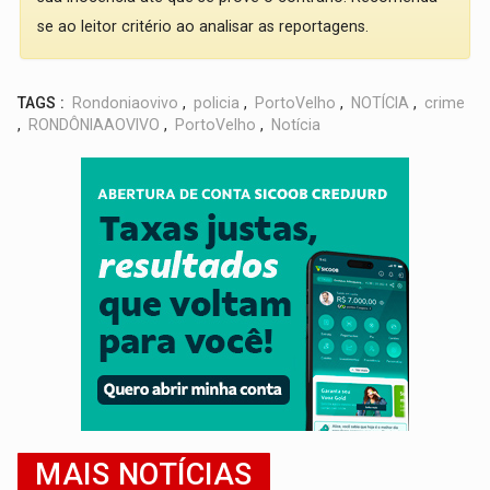
se ao leitor critério ao analisar as reportagens.
TAGS :
Rondoniaovivo
,
policia
,
PortoVelho
,
NOTÍCIA
,
crime
,
RONDÔNIAAOVIVO
,
PortoVelho
,
Notícia
MAIS NOTÍCIAS