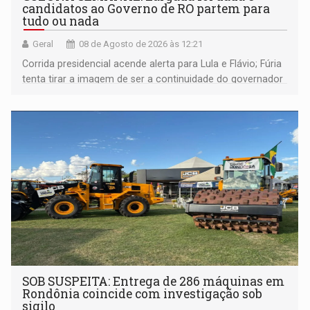
candidatos ao Governo de RO partem para
tudo ou nada
Geral
08 de Agosto de 2026 às 12:21
Corrida presidencial acende alerta para Lula e Flávio; Fúria
tenta tirar a imagem de ser a continuidade do governador
Marcos Rocha; ex-prefeito Hildon Chaves parece ainda
não ter entrado no modo eleição; ABAV faz evento em
Porto Velho
SOB SUSPEITA: Entrega de 286 máquinas em
Rondônia coincide com investigação sob
sigilo