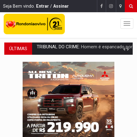
Seja Bem vindo.
Entrar
/
Assinar
ÚLTIMAS
VÍDEO:
Perseguição é registrada no shopping após colombiana furtar ce
LUDOPATIA:
Apostas online começam a afetar produtividade e rotina
REFLORESTAMENTO:
Plantar árvores não será mais suficiente para comprov
OVNIS NA LUA:
Cientistas alertam para possível base secreta no satélite n
ACABOU COM PEUGEOT:
Incêndio destrói carro que era rebocado para oficina no
VÍDEO:
Ladrão é filmado furtando moto na frente do bar 
BOLSAS DE PESQUISA:
Iniciativa Amazônia+10 lança chamada para fortalecer cadeia
MATERIAL:
Brasil tem grandes reservas de urânio, mas produz pouco e impo