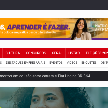
CULTURA
CONCURSOS
GERAL
LISTÃO
ELEIÇÕES 20
IS
DESTAQUES EMPRESARIAIS
EVENTOS
VÍDEOS
ENQUETES
OBIT
mortos em colisão entre carreta e Fiat Uno na BR-364
umprimento da legislação sobre transporte de cargas por em
 sexual infantil na internet e via IA
rgia nuclear, defesa e ciência em Brasília