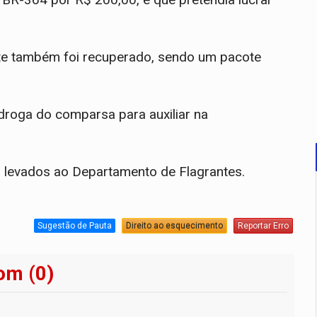
nte também foi recuperado, sendo um pacote
droga do comparsa para auxiliar na
m levados ao Departamento de Flagrantes.
Sugestão de Pauta
Direito ao esquecimento
Reportar Erro
om (0)