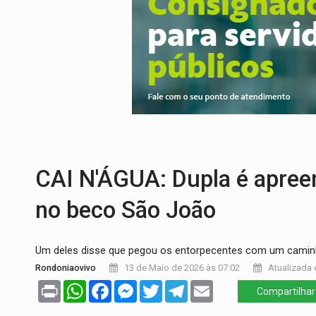
URGENTE:
Colisão entre caminhão e carr
ENCONTRO:
Amazônia Negra ganha projeç
PREVISÃO:
Porto Velho tem chances de c
SINDICATOS UNIDOS:
Assembleia Geral 
PROCESSO SELETIVO:
Rondoniaovivo abr
BRASIL CONTRA O CRIME:
Acusado de gu
CAI N'ÁGUA: Dupla é apreen
no beco São João
Um deles disse que pegou os entorpecentes com um camin
Rondoniaovivo
13 de Maio de 2026 às 07:02
Atualizada 
Print
WhatsApp
Facebook
Messenger
Twitter
Telegram
Email
Compartilhar