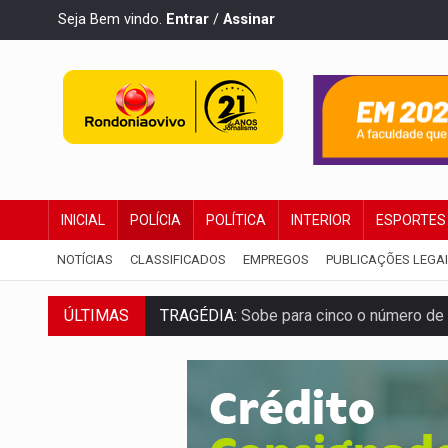
Seja Bem vindo.
Entrar
/
Assinar
INICIAL
POLÍCIA
POLÍTICA
INTERIOR
ESPORTES
NOTÍCIAS
CLASSIFICADOS
EMPREGOS
PUBLICAÇÕES LEGA
TRAGÉDIA:
Sobe para cinco o número de 
ÚLTIMAS
TRANSPORTE DE ARROZ:
MPF assegura c
DEEPFAKE:
Sancionada lei contra violência
COLEGIADO:
Brasil e Rússia discutem ene