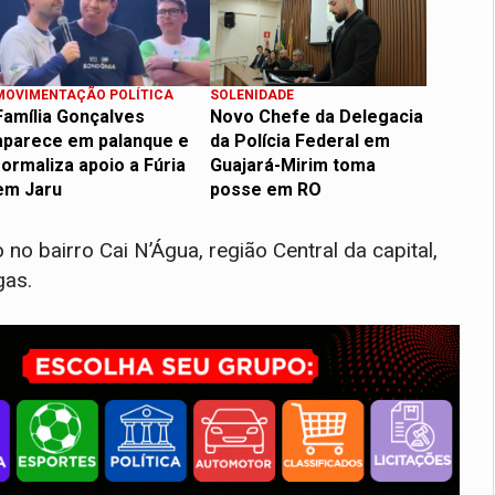
MOVIMENTAÇÃO POLÍTICA
SOLENIDADE
Família Gonçalves
Novo Chefe da Delegacia
aparece em palanque e
da Polícia Federal em
formaliza apoio a Fúria
Guajará-Mirim toma
em Jaru
posse em RO
o bairro Cai N’Água, região Central da capital,
gas.