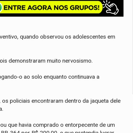
ventivo, quando observou os adolescentes em
dois demonstraram muito nervosismo.
jogando-o ao solo enquanto continuava a
, os policiais encontraram dentro da jaqueta dele
a.
sou que havia comprado o entorpecente de um
BR-364 por R$ 200,00, e que pretendia lucrar