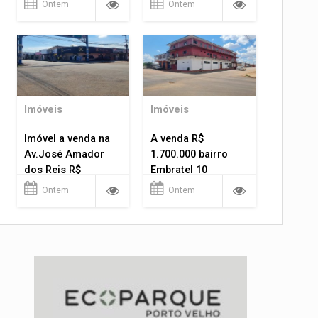
Ontem
Ontem
Imóveis
Imóveis
Imóvel a venda na
A venda R$
Av.José Amador
1.700.000 bairro
dos Reis R$
Embratel 10
1.400.000
apartamentos!
Ontem
Ontem