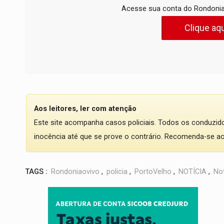
Acesse sua conta do Rondonia
Clique aqu
Aos leitores, ler com atenção
Este site acompanha casos policiais. Todos os conduzi
inocência até que se prove o contrário. Recomenda-se ao l
TAGS :
Rondoniaovivo
,
policia
,
PortoVelho
,
NOTÍCIA
,
Not