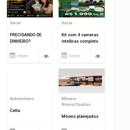
Geral
Geral
PRECISANDO DE
Kit com 4 cameras
DINHEIRO?
intelbras completo
Ontem
Ontem
Automóveis
Móveis -
Novos/Usados
Celta
Móveis planejados