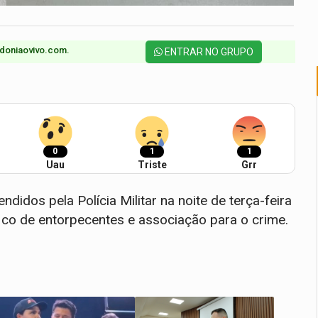
doniaovivo.com.​
ENTRAR NO GRUPO
0
1
1
Uau
Triste
Grr
idos pela Polícia Militar na noite de terça-feira
ico de entorpecentes e associação para o crime.