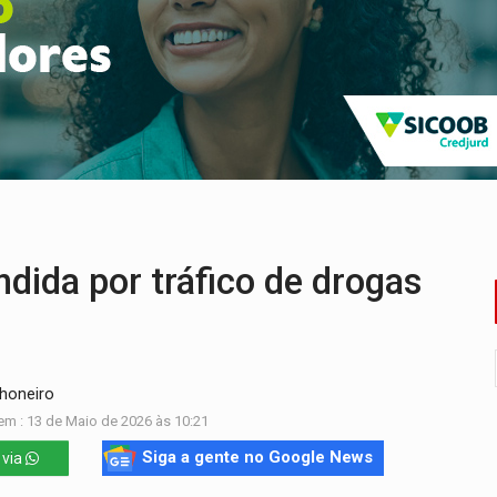
o deixa quatro mortos e um em estado grave na BR
ão nacional com participação de Marcela Bonfim
huvas isoladas nesta sexta-feira (7)
delibera greve da educação municipal em Porto Velho
e oficina de Comunicação com oportunidade de integrar equipe
ardar armas de facção é preso com revólveres e espingardas
dida por tráfico de drogas
honeiro
em : 13 de Maio de 2026 às 10:21
Siga a gente no Google News
 via