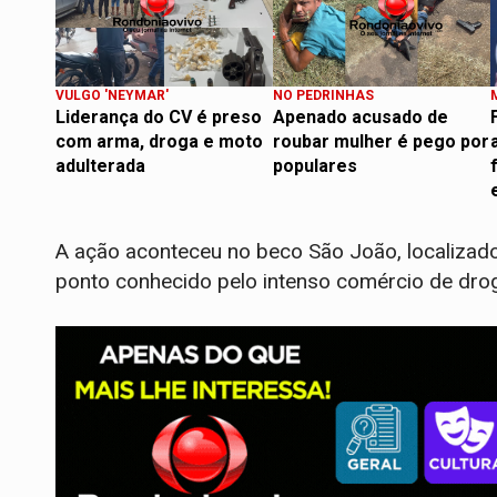
VULGO 'NEYMAR'
NO PEDRINHAS
Liderança do CV é preso
Apenado acusado de
com arma, droga e moto
roubar mulher é pego por
adulterada
populares
A ação aconteceu no beco São João, localizado n
ponto conhecido pelo intenso comércio de dro