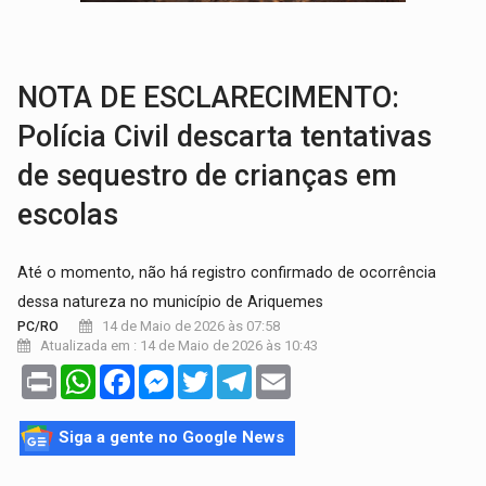
AMOR PERDIDO DÓI:
Luto amoroso não tem prazo, mas exige aten
TECNOLOGIA:
Empresas de Xangai aprimoram robôs de IA incorporada em 
NOTA DE ESCLARECIMENTO:
Polícia Civil descarta tentativas
de sequestro de crianças em
escolas
Até o momento, não há registro confirmado de ocorrência
dessa natureza no município de Ariquemes
14 de Maio de 2026 às 07:58
PC/RO
Atualizada em : 14 de Maio de 2026 às 10:43
Print
WhatsApp
Facebook
Messenger
Twitter
Telegram
Email
Siga a gente no Google News