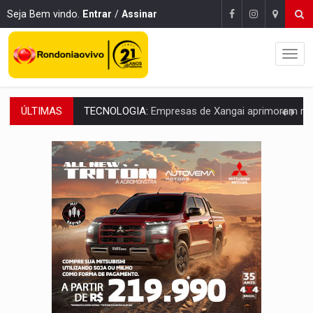
Seja Bem vindo.
Entrar
/
Assinar
ÚLTIMAS
PROTEGE A TERRA:
China descobre como explodir asteroide com bomba n
VÍDEO:
Motociclista morre após bater na traseira de camin
PARECE UM NUGGET:
Essa receita com frango virou o meu ja
EMPREENDEDORISMO:
7 negócios que podem começar com pouco dinheiro e vi
GIGANTE DA AMÉRICA:
Brasil reúne dimensão continental e posição estratégic
INDEPENDÊNCIA:
10 dicas importantes para quem quer mo
VARCENA:
Cientistas descobrem nova espécie de rã em florestas alagada
BARGANHA:
Vai comprar celular usado? Veja como consultar o a