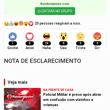
Rondoniaovivo.com.​
ENTRAR NO GRUPO
25 pessoas reagiram a isso.
1
0
24
0
0
0
Gostei
Amei
Haha
Uau
Triste
Grr
NOTA DE ESCLARECIMENTO
Veja mais
NA FRENTE DE CASA
Policial Militar é preso após atirar
em confusão com vizinhos e
crianças