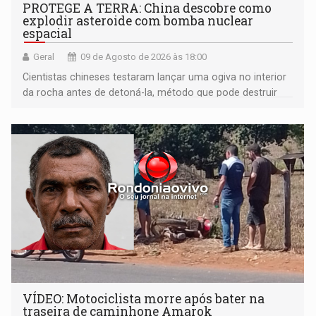
PROTEGE A TERRA: China descobre como
explodir asteroide com bomba nuclear
espacial
Geral
09 de Agosto de 2026 às 18:00
Cientistas chineses testaram lançar uma ogiva no interior
da rocha antes de detoná-la, método que pode destruir
corpos capazes de ameaçar a Terra
VÍDEO: Motociclista morre após bater na
traseira de caminhone Amarok