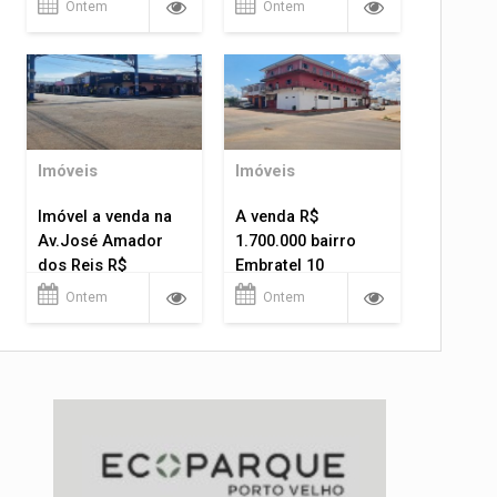
Ontem
Ontem
Imóveis
Imóveis
Imóvel a venda na
A venda R$
Av.José Amador
1.700.000 bairro
dos Reis R$
Embratel 10
1.400.000
apartamentos!
Ontem
Ontem