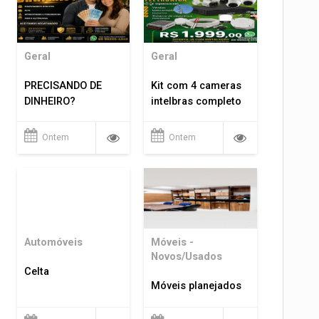
Geral
Geral
PRECISANDO DE
Kit com 4 cameras
DINHEIRO?
intelbras completo
Ontem
Ontem
Automóveis
Móveis -
Novos/Usados
Celta
Móveis planejados