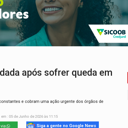
o deixa quatro mortos e um em estado grave na BR
ão nacional com participação de Marcela Bonfim
huvas isoladas nesta sexta-feira (7)
delibera greve da educação municipal em Porto Velho
e oficina de Comunicação com oportunidade de integrar equipe
ardar armas de facção é preso com revólveres e espingardas
rdada após sofrer queda em
 constantes e cobram uma ação urgente dos órgãos de
 em : 05 de Junho de 2026 às 11:15
Siga a gente no Google News
 via