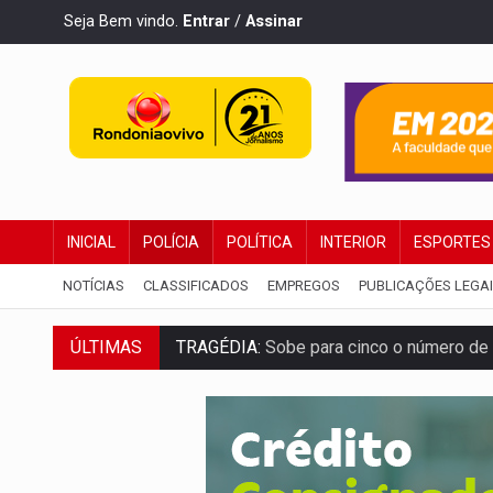
Seja Bem vindo.
Entrar
/
Assinar
INICIAL
POLÍCIA
POLÍTICA
INTERIOR
ESPORTES
NOTÍCIAS
CLASSIFICADOS
EMPREGOS
PUBLICAÇÕES LEGA
TRAGÉDIA:
Sobe para cinco o número de 
ÚLTIMAS
TRANSPORTE DE ARROZ:
MPF assegura c
DEEPFAKE:
Sancionada lei contra violência
COLEGIADO:
Brasil e Rússia discutem ene