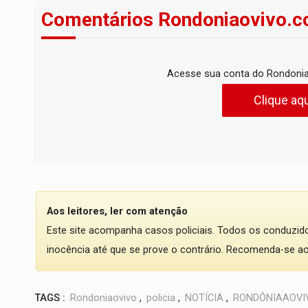
Comentários Rondoniaovivo.c
Acesse sua conta do Rondonia
Clique aqu
Aos leitores, ler com atenção
Este site acompanha casos policiais. Todos os conduzi
inocência até que se prove o contrário. Recomenda-se ao l
TAGS :
Rondoniaovivo
,
policia
,
NOTÍCIA
,
RONDÔNIAAOVI