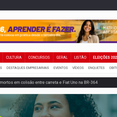
CULTURA
CONCURSOS
GERAL
LISTÃO
ELEIÇÕES 20
IS
DESTAQUES EMPRESARIAIS
EVENTOS
VÍDEOS
ENQUETES
OBIT
mortos em colisão entre carreta e Fiat Uno na BR-364
umprimento da legislação sobre transporte de cargas por em
 sexual infantil na internet e via IA
rgia nuclear, defesa e ciência em Brasília