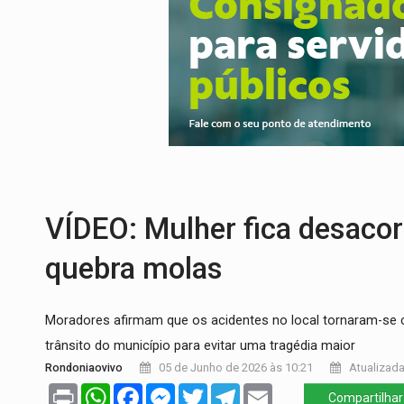
URGENTE:
Colisão entre caminhão e carr
ENCONTRO:
Amazônia Negra ganha projeç
PREVISÃO:
Porto Velho tem chances de c
SINDICATOS UNIDOS:
Assembleia Geral 
PROCESSO SELETIVO:
Rondoniaovivo abr
BRASIL CONTRA O CRIME:
Acusado de gu
VÍDEO: Mulher fica desaco
quebra molas
Moradores afirmam que os acidentes no local tornaram-se
trânsito do município para evitar uma tragédia maior
Rondoniaovivo
05 de Junho de 2026 às 10:21
Atualizada
Print
WhatsApp
Facebook
Messenger
Twitter
Telegram
Email
Compartilhar