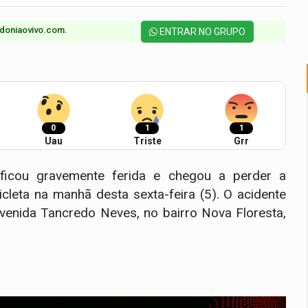
doniaovivo.com.​
ENTRAR NO GRUPO
0
1
1
Uau
Triste
Grr
icou gravemente ferida e chegou a perder a
leta na manhã desta sexta-feira (5). O acidente
Avenida Tancredo Neves, no bairro Nova Floresta,