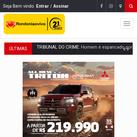
Seja Bem vindo.
Entrar
/
Assinar
ÚLTIMAS
VÍDEO:
Perseguição é registrada no shopping após colombiana furtar ce
LUDOPATIA:
Apostas online começam a afetar produtividade e rotina
REFLORESTAMENTO:
Plantar árvores não será mais suficiente para comprov
OVNIS NA LUA:
Cientistas alertam para possível base secreta no satélite n
ACABOU COM PEUGEOT:
Incêndio destrói carro que era rebocado para oficina no
VÍDEO:
Ladrão é filmado furtando moto na frente do bar 
BOLSAS DE PESQUISA:
Iniciativa Amazônia+10 lança chamada para fortalecer cadeia
MATERIAL:
Brasil tem grandes reservas de urânio, mas produz pouco e impo