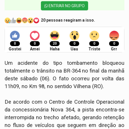
ENTRAR NO GRUPO
20 pessoas reagiram a isso.
0
0
20
0
0
0
Gostei
Amei
Haha
Uau
Triste
Grr
Um acidente do tipo tombamento bloqueou
totalmente o trânsito na BR-364 no final da manhã
deste sábado (06). O fato ocorreu por volta das
11h09, no Km 98, no sentido Vilhena (RO).
De acordo com o Centro de Controle Operacional
da concessionária Nova 364, a pista encontra-se
interrompida no trecho afetado, gerando retenção
no fluxo de veículos que seguem em direção ao