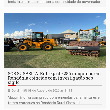
tenta tirar a imagem de ser a continuidade do governador
Marcos Rocha; ex-prefeito Hildon Chaves parece ainda
não ter entrado no modo eleição; ABAV faz evento em
Porto Velho
SOB SUSPEITA: Entrega de 286 máquinas em
Rondônia coincide com investigação sob
sigilo
Geral
08 de Agosto de 2026 às 11:14
Maquinário foi comprado com emendas parlamentares e
foram entregues na Rondônia Rural Show