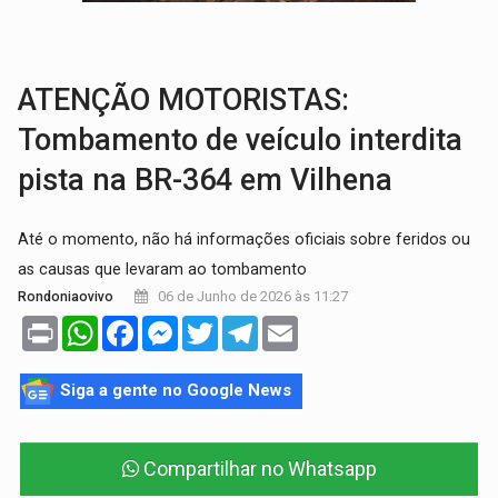
VÍDEO:
Armado com machado, homem ameaça matar sobrinha grávida e com
TRIBUNAL DO CRIME:
Homem é espancado por facção criminosa 
ATENÇÃO MOTORISTAS:
Tombamento de veículo interdita
pista na BR-364 em Vilhena
Até o momento, não há informações oficiais sobre feridos ou
as causas que levaram ao tombamento
06 de Junho de 2026 às 11:27
Rondoniaovivo
Print
WhatsApp
Facebook
Messenger
Twitter
Telegram
Email
Siga a gente no Google News
Compartilhar no Whatsapp