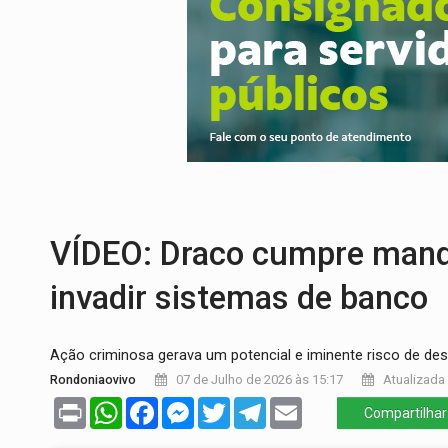
DEEPFAKE:
Sancionada lei contra violência
COLEGIADO:
Brasil e Rússia discutem ene
URGENTE:
Colisão entre caminhão e carr
ENCONTRO:
Amazônia Negra ganha projeç
TRAFICANTE PRESO:
Operação Brasil Co
VÍDEO: Draco cumpre mand
invadir sistemas de banco
Ação criminosa gerava um potencial e iminente risco de des
Rondoniaovivo
07 de Julho de 2026 às 15:17
Atualizada 
Print
WhatsApp
Facebook
Messenger
Twitter
Telegram
Email
Compartilhar