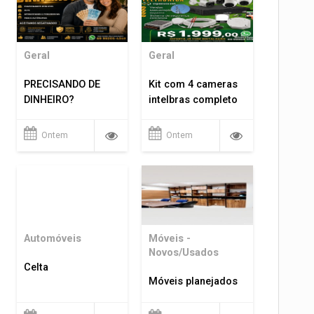
Geral
Geral
PRECISANDO DE
Kit com 4 cameras
DINHEIRO?
intelbras completo
Ontem
Ontem
Automóveis
Móveis -
Novos/Usados
Celta
Móveis planejados