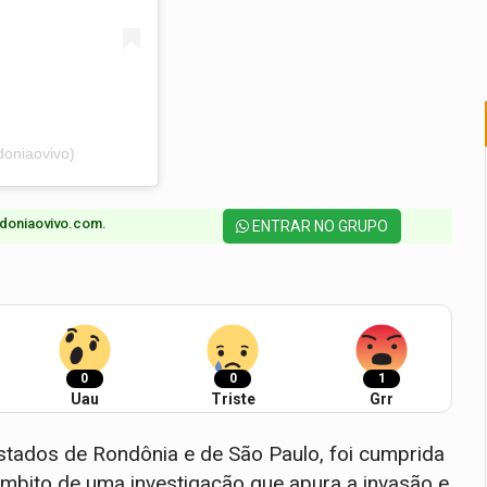
oniaovivo)
doniaovivo.com.​
ENTRAR NO GRUPO
0
0
1
Uau
Triste
Grr
stados de Rondônia e de São Paulo, foi cumprida
mbito de uma investigação que apura a invasão e