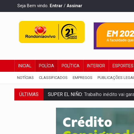
Seja Bem vindo.
Entrar
/
Assinar
INICIAL
POLÍCIA
POLÍTICA
INTERIOR
ESPORTES
NOTÍCIAS
CLASSIFICADOS
EMPREGOS
PUBLICAÇÕES LEGA
SUPER EL NIÑO:
Trabalho inédito vai ga
ÚLTIMAS
FAMÍLIA MORREU:
Identificadas as cinco
BRASIL CONTRA O CRIME:
Acusado de gu
TRAGÉDIA:
Sobe para cinco o número de 
TRANSPORTE DE ARROZ:
MPF assegura c