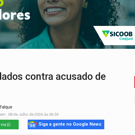
 sexual infantil na internet e via IA
rgia nuclear, defesa e ciência em Brasília
o deixa quatro mortos e um em estado grave na BR
ão nacional com participação de Marcela Bonfim
ntra o Crime apreende quase meia tonelada de maconha
ados contra acusado de
falque
em : 08 de Julho de 2026 às 06:59
Siga a gente no Google News
 via