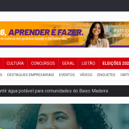
CULTURA
CONCURSOS
GERAL
LISTÃO
ELEIÇÕES 20
IS
DESTAQUES EMPRESARIAIS
EVENTOS
VÍDEOS
ENQUETES
OBIT
rantir água potável para comunidades do Baixo Madeira
 vítimas de acidente na BR-364, entre elas uma criança
ardar armas de facção é preso com revólveres e espingardas
mortos em colisão entre carreta e Fiat Uno na BR-364
umprimento da legislação sobre transporte de cargas por em