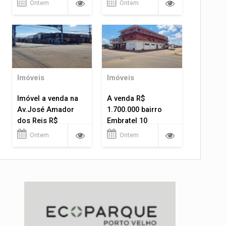
Ontem
Ontem
Imóveis
Imóveis
Imóvel a venda na
A venda R$
Av.José Amador
1.700.000 bairro
dos Reis R$
Embratel 10
1.400.000
apartamentos!
Ontem
Ontem