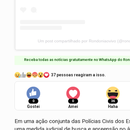
Um post compartilhado por Rondoniaovivo (@rond
Receba todas as notícias gratuitamente no WhatsApp do Ron
37 pessoas reagiram a isso.
0
0
36
Gostei
Amei
Haha
Em uma ação conjunta das Polícias Civis dos E
uma medida judicial de busca e apreensão no â