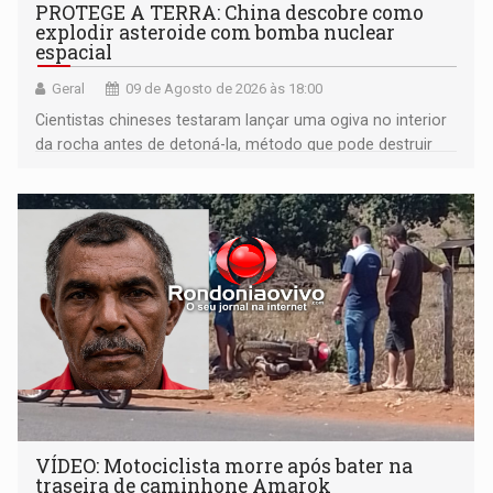
PROTEGE A TERRA: China descobre como
explodir asteroide com bomba nuclear
espacial
Geral
09 de Agosto de 2026 às 18:00
Cientistas chineses testaram lançar uma ogiva no interior
da rocha antes de detoná-la, método que pode destruir
corpos capazes de ameaçar a Terra
VÍDEO: Motociclista morre após bater na
traseira de caminhone Amarok