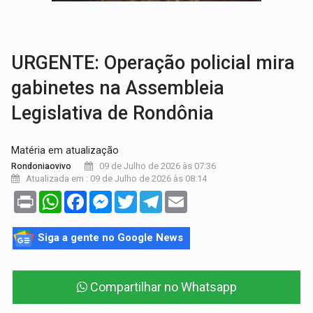
AMOR PERDIDO DÓI:
Luto amoroso não tem prazo, mas exige aten
TECNOLOGIA:
Empresas de Xangai aprimoram robôs de IA incorporada em 
URGENTE: Operação policial mira
gabinetes na Assembleia
Legislativa de Rondônia
Matéria em atualização
09 de Julho de 2026 às 07:36
Rondoniaovivo
Atualizada em : 09 de Julho de 2026 às 08:14
Print
WhatsApp
Facebook
Messenger
Twitter
Telegram
Email
Siga a gente no Google News
Compartilhar no Whatsapp