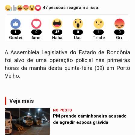
47 pessoas reagiram a isso.
1
0
45
0
1
0
Gostei
Amei
Haha
Uau
Triste
Grr
A Assembleia Legislativa do Estado de Rondônia
foi alvo de uma operação policial nas primeiras
horas da manhã desta quinta-feira (09) em Porto
Velho.
Veja mais
NO POSTO
PM prende caminhoneiro acusado
de agredir esposa grávida