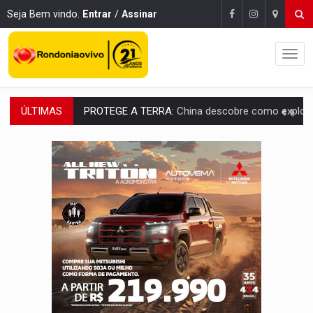
Seja Bem vindo.
Entrar
/
Assinar
ÚLTIMAS
PROTEGE A TERRA:
China descobre como explodir asteroide com bomba n
VÍDEO:
Motociclista morre após bater na traseira de camin
PARECE UM NUGGET:
Essa receita com frango virou o meu ja
EMPREENDEDORISMO:
7 negócios que podem começar com pouco dinheiro e vi
GIGANTE DA AMÉRICA:
Brasil reúne dimensão continental e posição estratégic
INDEPENDÊNCIA:
10 dicas importantes para quem quer mo
VARCENA:
Cientistas descobrem nova espécie de rã em florestas alagada
BARGANHA:
Vai comprar celular usado? Veja como consultar o a