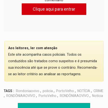
Clique aqui para entrar
Aos leitores, ler com atenção
Este site acompanha casos policiais. Todos os
conduzidos são tratados como suspeitos e é presumida
sua inocência até que se prove o contrário. Recomenda-
se ao leitor critério ao analisar as reportagens.
TAGS :
Rondoniaovivo
,
policia
,
PortoVelho
,
NOTÍCIA
,
CRIME
,
RONDÔNIAAOVIVO
,
PortoVelho
,
RONDÔNIAAOVIVO
,
Notícia