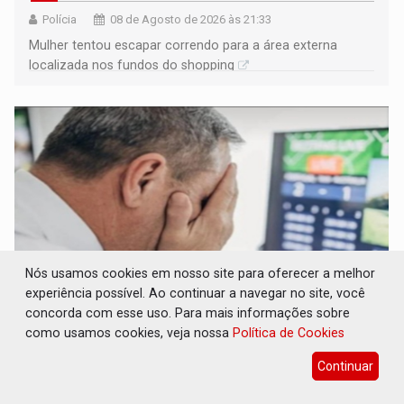
Polícia
08 de Agosto de 2026 às 21:33
Mulher tentou escapar correndo para a área externa
localizada nos fundos do shopping
Nós usamos cookies em nosso site para oferecer a melhor
experiência possível. Ao continuar a navegar no site, você
concorda com esse uso. Para mais informações sobre
LUDOPATIA: Apostas online começam a
como usamos cookies, veja nossa
Política de Cookies
afetar produtividade e rotina nas empresas
Continuar
Brasil e Mundo
08 de Agosto de 2026 às 21:00
Entre os sinais de alerta estão faltas recorrentes, queda