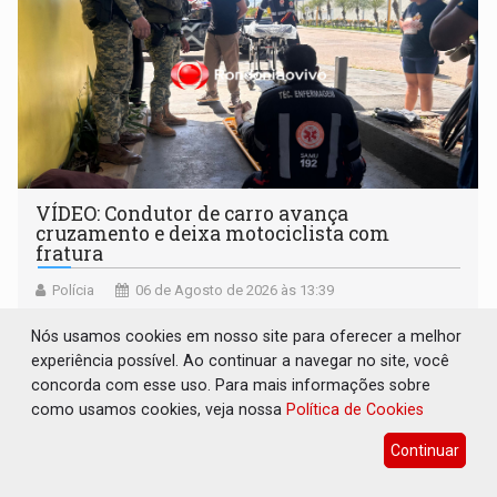
VÍDEO: Condutor de carro avança
cruzamento e deixa motociclista com
fratura
Polícia
06 de Agosto de 2026 às 13:39
Uma equipe do BOPE (Batalhão de Operações Policiais
Nós usamos cookies em nosso site para oferecer a melhor
Especiais) da Polícia Militar que passava pelo local prestou
experiência possível. Ao continuar a navegar no site, você
os primeiros socorros
concorda com esse uso. Para mais informações sobre
como usamos cookies, veja nossa
Política de Cookies
Continuar