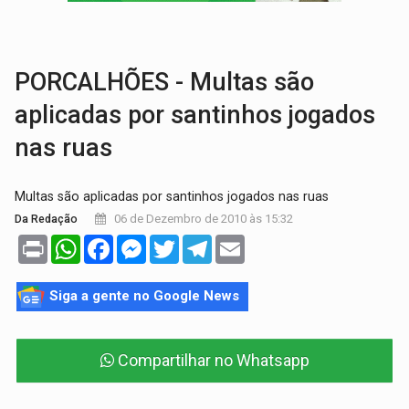
DEEPFAKE:
Sancionada lei contra violência sexual infantil na inte
COLEGIADO:
Brasil e Rússia discutem energia nuclear, defesa e ciênc
PORCALHÕES - Multas são
aplicadas por santinhos jogados
nas ruas
Multas são aplicadas por santinhos jogados nas ruas
06 de Dezembro de 2010 às 15:32
Da Redação
Print
WhatsApp
Facebook
Messenger
Twitter
Telegram
Email
Siga a gente no Google News
Compartilhar no Whatsapp