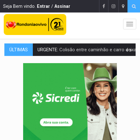
Seja Bem vindo.
Entrar
/
Assinar
ÚLTIMAS
URGENTE:
Colisão entre caminhão e carro deixa quatro mortos e um em est
ENCONTRO:
Amazônia Negra ganha projeção nacional com participação de M
PREVISÃO:
Porto Velho tem chances de chuvas isoladas nesta se
SINDICATOS UNIDOS:
Assembleia Geral delibera greve da educação municip
PROCESSO SELETIVO:
Rondoniaovivo abre oficina de Comunicação com oportunidade
AGOSTO LILÁS:
MPRO lança de portal e promove reflexão sobre trajetória da Le
REGULARIZAÇÃO:
Refis 2026 segue até o fim do ano para regulariz
ROLIM DE MOURA:
Programa da Energisa beneficia 60 famílias com geladeiras e