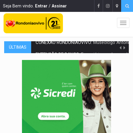
Seja Bem vindo.
Entrar
/
Assinar
ÚLTIMAS
EXTENSÃO DE DANOS:
Ferroviários pedem ao Iphan recuperação de área atingid
VARIANDO O CARDÁPIO:
Veja essa receita de carne assada para o a
PREJUÍZO AOS ESTUDANTES:
Greve dos professores em PVH é considerada 
POSSESSÃO DE DEBORAH LOGAN:
Terror mistura mistério e filmagens quase
TRANSPARÊNCIA:
TCE reúne candidatos ao Governo e apresenta diagnó
ELAS DECIDEM:
Mulheres são maioria e representam 52% do eleitorado de 
NO CARRO:
Homem é preso com pistola 9mm durante abordagem da Força Tát
TRÁGICO:
Pai do 'Xandy Motocross' morre em acidente