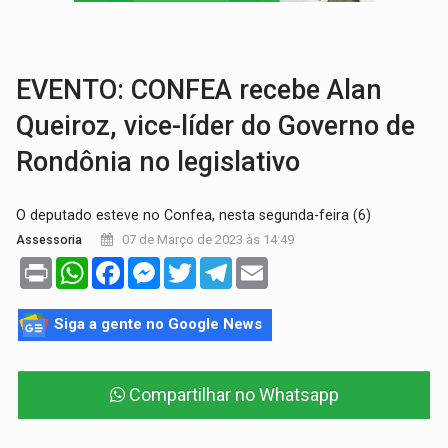
ROTA GLOBAL:
PCC amplia presença internacional e transforma Brasil em cor
CONEXÃO RONDONIAOVIVO:
Museólogo Antônio Ocampo conduz a história de uma
EVENTO: CONFEA recebe Alan
Queiroz, vice-líder do Governo de
Rondônia no legislativo
O deputado esteve no Confea, nesta segunda-feira (6)
07 de Março de 2023 às 14:49
Assessoria
Print
WhatsApp
Facebook
Messenger
Twitter
Telegram
Email
Siga a gente no Google News
Compartilhar no Whatsapp