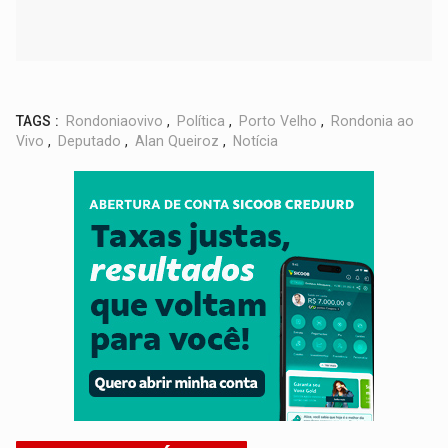
TAGS :
Rondoniaovivo
,
Política
,
Porto Velho
,
Rondonia ao
Vivo
,
Deputado
,
Alan Queiroz
,
Notícia