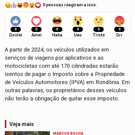
0 pessoas reagiram a isso.
0
0
0
0
0
0
Gostei
Amei
Haha
Uau
Triste
Grr
A partir de 2024, os veículos utilizados em
serviços de viagens por aplicativos e as
motocicletas com até 170 cilindradas estarão
isentos de pagar o Imposto sobre a Propriedade
de Veículos Automotores (IPVA) em Rondônia. Em
outras palavras, os proprietários desses veículos
não terão a obrigação de quitar esse imposto.
Veja mais
MARCOS ROCHA