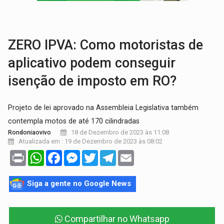
SOB SUSPEITA:
Entrega de 286 máquinas em Rondônia coincide com investig
ARTIGO:
Reter até 50% no distrato imobiliário é legal, mas não pode 
ZERO IPVA: Como motoristas de
aplicativo podem conseguir
isenção de imposto em RO?
Projeto de lei aprovado na Assembleia Legislativa também
contempla motos de até 170 cilindradas
18 de Dezembro de 2023 às 11:08
Rondoniaovivo
Atualizada em : 19 de Dezembro de 2023 às 08:02
Print
WhatsApp
Facebook
Messenger
Twitter
Telegram
Email
Siga a gente no Google News
Compartilhar no Whatsapp