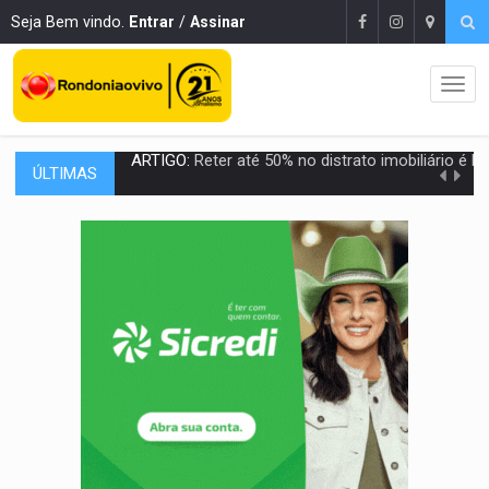
Seja Bem vindo.
Entrar
/
Assinar
ÚLTIMAS
DO HOSPITAL AO CAMPO:
Veja as mais de 200 ações de Marcos Rogé
EXPANSÃO:
Grupo Nova Era amplia presença em PVH e transforma Aramix em
ROTA GLOBAL:
PCC amplia presença internacional e transforma Brasil em cor
CONEXÃO RONDONIAOVIVO:
Museólogo Antônio Ocampo conduz a história de uma
EXTENSÃO DE DANOS:
Ferroviários pedem ao Iphan recuperação de área atingid
VARIANDO O CARDÁPIO:
Veja essa receita de carne assada para o a
PREJUÍZO AOS ESTUDANTES:
Greve dos professores em PVH é considerada 
POSSESSÃO DE DEBORAH LOGAN:
Terror mistura mistério e filmagens quase