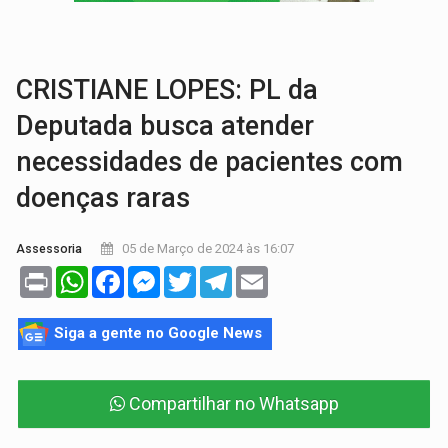
VÍDEO:
Perseguição é registrada no shopping após colombiana furtar ce
LUDOPATIA:
Apostas online começam a afetar produtividade e rotina
CRISTIANE LOPES: PL da
Deputada busca atender
necessidades de pacientes com
doenças raras
05 de Março de 2024 às 16:07
Assessoria
Print
WhatsApp
Facebook
Messenger
Twitter
Telegram
Email
Siga a gente no Google News
Compartilhar no Whatsapp