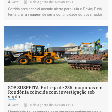
Geral
08 de Agosto de 2026 às 12:21
Corrida presidencial acende alerta para Lula e Flávio; Fúria
tenta tirar a imagem de ser a continuidade do governador
Marcos Rocha; ex-prefeito Hildon Chaves parece ainda
não ter entrado no modo eleição; ABAV faz evento em
Porto Velho
SOB SUSPEITA: Entrega de 286 máquinas em
Rondônia coincide com investigação sob
sigilo
Geral
08 de Agosto de 2026 às 11:14
Maquinário foi comprado com emendas parlamentares e