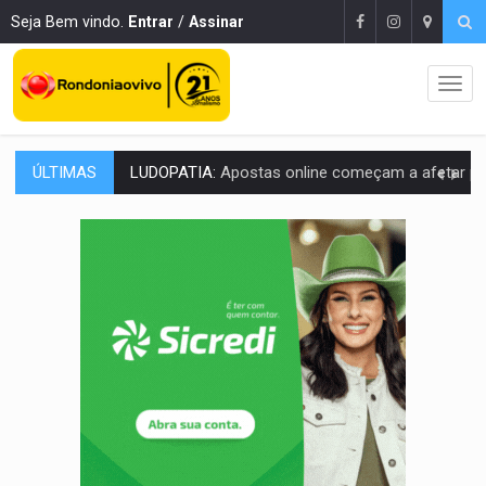
Seja Bem vindo.
Entrar
/
Assinar
ÚLTIMAS
REFLORESTAMENTO:
Plantar árvores não será mais suficiente para comprov
OVNIS NA LUA:
Cientistas alertam para possível base secreta no satélite n
ACABOU COM PEUGEOT:
Incêndio destrói carro que era rebocado para oficina no
VÍDEO:
Ladrão é filmado furtando moto na frente do bar 
BOLSAS DE PESQUISA:
Iniciativa Amazônia+10 lança chamada para fortalecer cadeia
MATERIAL:
Brasil tem grandes reservas de urânio, mas produz pouco e impo
VÍDEO:
Serpente capturada na fábrica da Coca-Cola é devolvid
HOMENAGEM:
Cientistas cassados pelo AI-5 se tornam pesquisadores emér