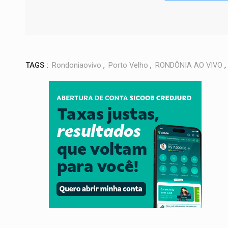
TAGS :
Rondoniaovivo
,
Porto Velho
,
RONDÔNIA AO VIVO
,