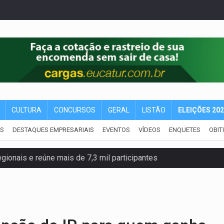
CULTURA
CONCURSOS
GERAL
LISTÃO
ELEIÇÕES 20
IS
DESTAQUES EMPRESARIAIS
EVENTOS
VÍDEOS
ENQUETES
OBIT
gionais e reúne mais de 7,3 mil participantes
e insegurança na Estrada dos Periquitos
pode resultar em cassação de prefeita de Pimenta Bueno
ições para taekwondo