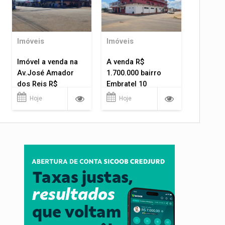
Imóveis
Imóveis
Imóvel a venda na
A venda R$
Av.José Amador
1.700.000 bairro
dos Reis R$
Embratel 10
1.400.000
apartamentos!
Hoje
Hoje