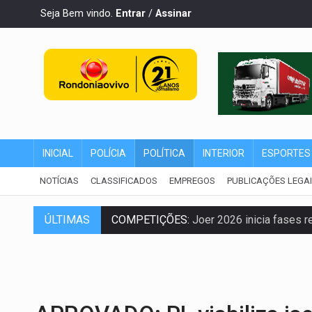
Seja Bem vindo.
Entrar
/
Assinar
INICIAL
POLÍCIA
POLÍTICA
INTERIOR
ESPORTES
NOTÍCIAS
CLASSIFICADOS
EMPREGOS
PUBLICAÇÕES LEGA
COMPETIÇÕES:
Joer 2026 inicia fases re
ÚLTIMAS
PERIGO:
Moradores denunciam escuridão 
COLIGAÇÃO:
Reabertura de ação no TSE 
INCLUSÃO:
APAE Porto Velho abre inscr