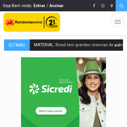
Seja Bem vindo.
Entrar
/
Assinar
ÚLTIMAS
VÍDEO:
Serpente capturada na fábrica da Coca-Cola é devolvid
HOMENAGEM:
Cientistas cassados pelo AI-5 se tornam pesquisadores emér
VÍDEO:
Líder religioso é preso por abusar de fiéis sob pretexto de 'pro
LEVANTAMENTO:
Brasil tem uma história marcada por guerras, revoltas e con
LAMENTÁVEL:
Mulher é encontrada morta dentro de residência e
'XANDY DO MOTOCROSS':
Pai morre em acidente na BR-364 duas semanas após condena
PESO DO VOTO:
Cinco maiores colégios eleitorais concentram 53,7% dos v
COLUNA SEMANAL:
Largada foi dada e candidatos ao Governo de RO partem 