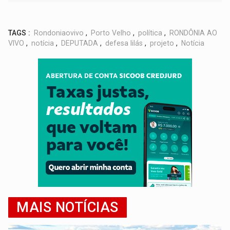
TAGS :
Rondoniaovivo
,
Porto Velho
,
política
,
RONDÔNIA AO
VIVO
,
notícia
,
DEPUTADA
,
defesa lilás
,
projeto
,
Notícia
MAIS NOTÍCIAS