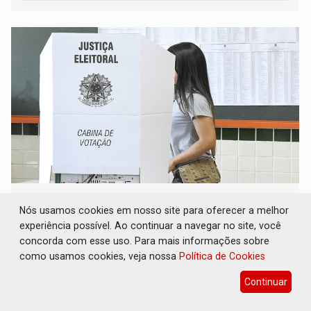
ELAS DECIDEM: Mulheres são maioria e
representam 52% do eleitorado de Rondônia
Nós usamos cookies em nosso site para oferecer a melhor
em 2026
experiência possível. Ao continuar a navegar no site, você
concorda com esse uso. Para mais informações sobre
Eleições 2026
08 de Agosto de 2026 às 08:00
como usamos cookies, veja nossa
Política de Cookies
A composição etária do eleitorado rondoniense também
indica forte concentração nas faixas adultas
Continuar