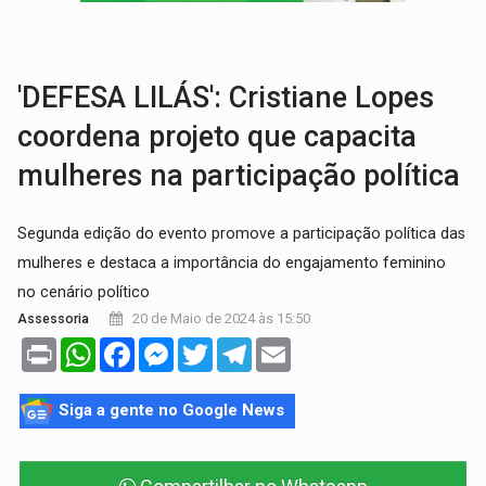
BOLSAS DE PESQUISA:
Iniciativa Amazônia+10 lança chamada para fortalecer cadeia
MATERIAL:
Brasil tem grandes reservas de urânio, mas produz pouco e impo
'DEFESA LILÁS': Cristiane Lopes
coordena projeto que capacita
mulheres na participação política
Segunda edição do evento promove a participação política das
mulheres e destaca a importância do engajamento feminino
no cenário político
20 de Maio de 2024 às 15:50
Assessoria
Print
WhatsApp
Facebook
Messenger
Twitter
Telegram
Email
Siga a gente no Google News