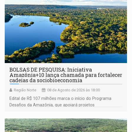
BOLSAS DE PESQUISA: Iniciativa
Amazônia+10 lança chamada para fortalecer
cadeias da sociobioeconomia
Região Norte
08 de Agosto de 2026 às 18:00
Edital de R$ 107 milhões marca o início do Programa
Desafios da Amazônia, que apoiará projetos
desenvolvidos por redes de pesquisa e inovação. A
submissão de pré-propostas poderá ser feita até 1º de
setembro