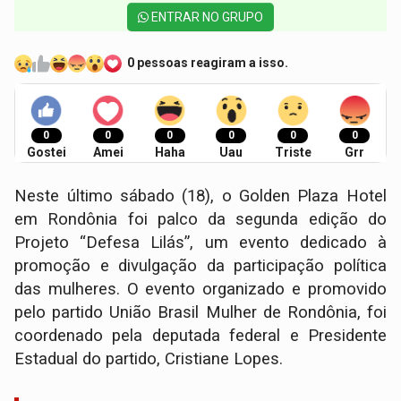
ENTRAR NO GRUPO
0 pessoas reagiram a isso.
0
0
0
0
0
0
Gostei
Amei
Haha
Uau
Triste
Grr
Neste último sábado (18), o Golden Plaza Hotel
em Rondônia foi palco da segunda edição do
Projeto “Defesa Lilás”, um evento dedicado à
promoção e divulgação da participação política
das mulheres. O evento organizado e promovido
pelo partido União Brasil Mulher de Rondônia, foi
coordenado pela deputada federal e Presidente
Estadual do partido, Cristiane Lopes.