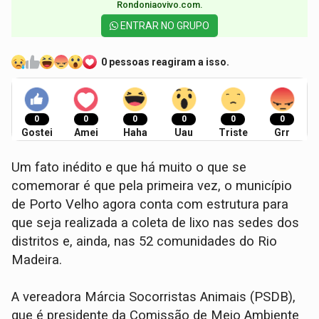
Rondoniaovivo.com.​
ENTRAR NO GRUPO
0 pessoas reagiram a isso.
0
0
0
0
0
0
Gostei
Amei
Haha
Uau
Triste
Grr
Um fato inédito e que há muito o que se
comemorar é que pela primeira vez, o município
de Porto Velho agora conta com estrutura para
que seja realizada a coleta de lixo nas sedes dos
distritos e, ainda, nas 52 comunidades do Rio
Madeira.
A vereadora Márcia Socorristas Animais (PSDB),
que é presidente da Comissão de Meio Ambiente