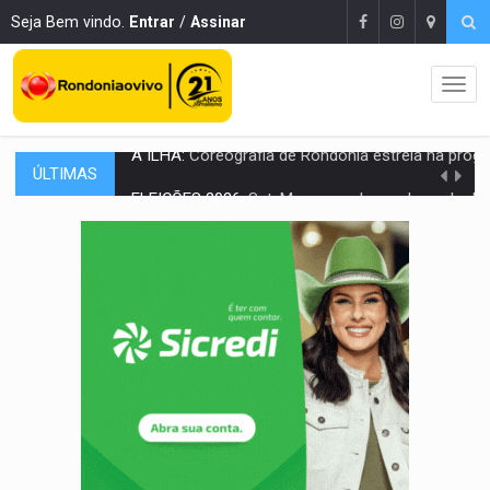
Seja Bem vindo.
Entrar
/
Assinar
ÚLTIMAS
ELEIÇÕES 2026:
Sgt. Mouza esclarece 'erro de digitação' em declaração de patrim
JUDICIÁRIO:
Sinjur parabeniza servidores pelo adicional de incentivo com ef
Publicação Legal:
AVISO DE LICITAÇÃO: Pregão Eletrônico Nº 12/2026
BR-364:
Polícia apreende mais de uma tonelada de drogas em fundo fal
EMOCIONE:
PRESENTES: Confira os sorteados na promoção de 
VOVÔ LADRÃO:
Idoso é filmado furtando bicicleta na frente
JUSTIÇA:
Comarca de Nova Mamoré terá seu primeiro jú
ADAILTON FÚRIA:
Assessoria denuncia suposto ataque com perfis falso