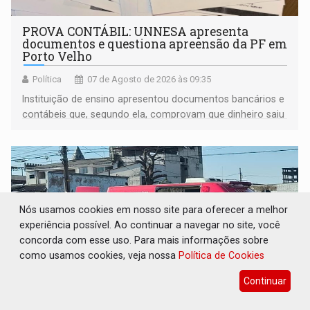
PROVA CONTÁBIL: UNNESA apresenta
documentos e questiona apreensão da PF em
Porto Velho
Política
07 de Agosto de 2026 às 09:35
Instituição de ensino apresentou documentos bancários e
contábeis que, segundo ela, comprovam que dinheiro saiu
de sua própria conta, foi sacado pelo diretor financeiro e
apreendido quando já estava dentro da sede da entidade
— em pleno ano eleitoral em Rondônia
Nós usamos cookies em nosso site para oferecer a melhor
experiência possível. Ao continuar a navegar no site, você
concorda com esse uso. Para mais informações sobre
como usamos cookies, veja nossa
Política de Cookies
Continuar