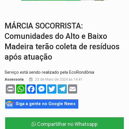
INFRAESTRUTURA:
Após quase 30 anos de espera, asfalto chega ao bairr
A ILHA:
Coreografia de Rondônia estreia na programação do Festival de Dan
MÁRCIA SOCORRISTA:
Comunidades do Alto e Baixo
Madeira terão coleta de resíduos
após atuação
Serviço está sendo realizado pela EcoRondônia
23 de Maio de 2024 às 14:41
Assessoria
Print
WhatsApp
Facebook
Messenger
Twitter
Telegram
Email
Siga a gente no Google News
Compartilhar no Whatsapp