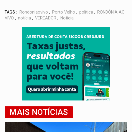
TAGS :
Rondoniaovivo
,
Porto Velho
,
política
,
RONDÔNIA AO
VIVO
,
notícia
,
VEREADOR
,
Notícia
MAIS NOTÍCIAS