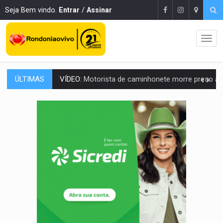
Seja Bem vindo.
Entrar
/
Assinar
ÚLTIMAS
LAZER:
Seis lugares gratuitos para aproveitar o fim de semana e
VÍDEO:
FTICCO e Força Tática prendem membro do CV com arma e drogas em
INCLUSÃO:
Prefeitura fortalece parceria com a APAE para ampliar ações v
DEFESA:
Exército testa inovações no combate a drones durante exerc
TEMAS SOCIOAMBIENTAIS:
Em Itapuã do Oeste, CINEMAZÔNIA leva cinema amazônico 
PREVISÃO:
Interior de Rondônia terá sábado (8) de calor intenso
INFRAESTRUTURA:
Após quase 30 anos de espera, asfalto chega ao bairr
A ILHA:
Coreografia de Rondônia estreia na programação do Festival de Dan