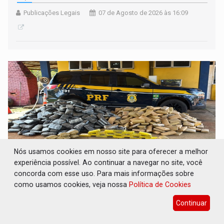
Publicações Legais
07 de Agosto de 2026 às 16:09
Nós usamos cookies em nosso site para oferecer a melhor
experiência possível. Ao continuar a navegar no site, você
concorda com esse uso. Para mais informações sobre
BR-364: Polícia apreende mais de uma
como usamos cookies, veja nossa
Política de Cookies
tonelada de drogas em fundo falso de
caminhão
Continuar
Polícia
07 de Agosto de 2026 às 15:55