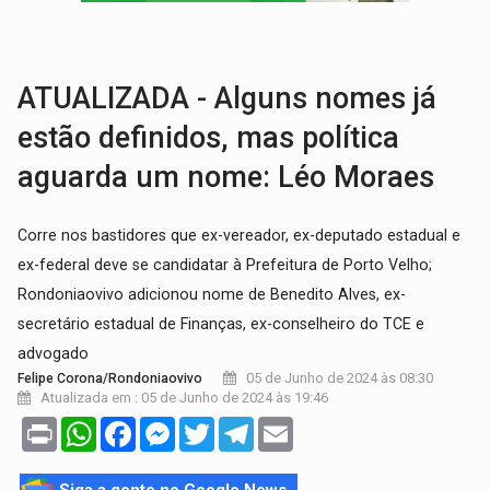
TRÁGICO:
Pai do 'Xandy Motocross' morre em acidente
VÍDEO:
Motorista de caminhonete morre preso às ferragens em colisão com
ATUALIZADA - Alguns nomes já
estão definidos, mas política
aguarda um nome: Léo Moraes
Corre nos bastidores que ex-vereador, ex-deputado estadual e
ex-federal deve se candidatar à Prefeitura de Porto Velho;
Rondoniaovivo adicionou nome de Benedito Alves, ex-
secretário estadual de Finanças, ex-conselheiro do TCE e
advogado
05 de Junho de 2024 às 08:30
Felipe Corona/Rondoniaovivo
Atualizada em : 05 de Junho de 2024 às 19:46
Print
WhatsApp
Facebook
Messenger
Twitter
Telegram
Email