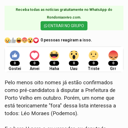
Receba todas as notícias gratuitamente no WhatsApp do
Rondoniaovivo.com.​
ENTRAR NO GRUPO
0 pessoas reagiram a isso.
0
0
0
0
0
0
Gostei
Amei
Haha
Uau
Triste
Grr
Pelo menos oito nomes já estão confirmados
como pré-candidatos à disputar a Prefeitura de
Porto Velho em outubro. Porém, um nome que
está teoricamente "fora" dessa lista interessa a
todos: Léo Moraes (Podemos).