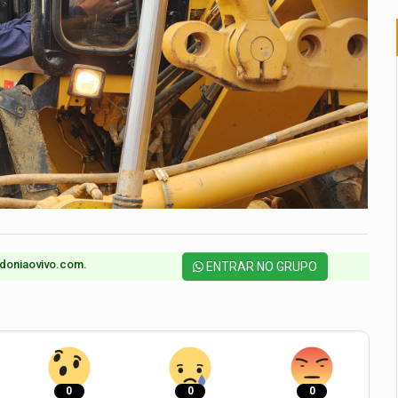
doniaovivo.com.​
ENTRAR NO GRUPO
0
0
0