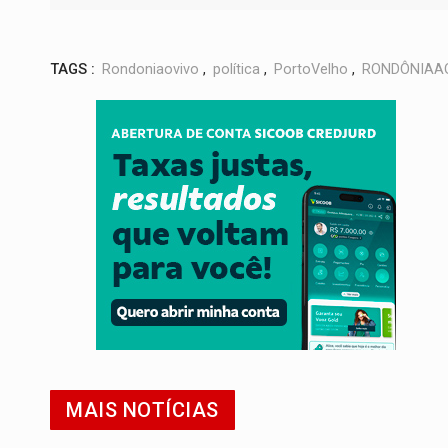
TAGS :
Rondoniaovivo
,
política
,
PortoVelho
,
RONDÔNIAA
MAIS NOTÍCIAS