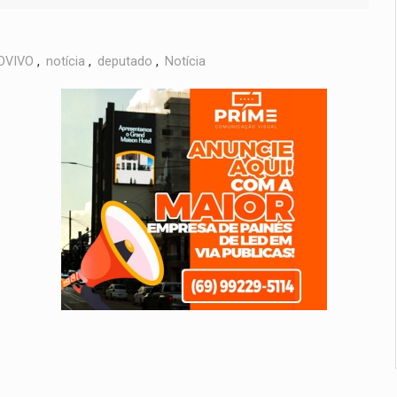
OVIVO
,
notícia
,
deputado
,
Notícia