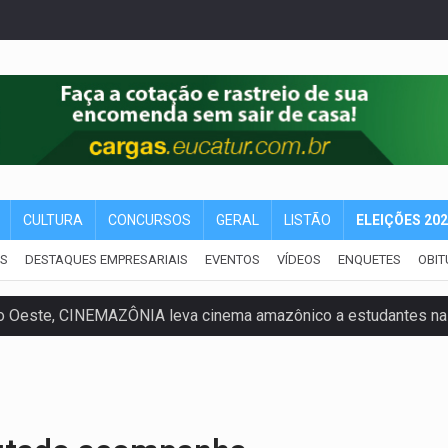
CULTURA
CONCURSOS
GERAL
LISTÃO
ELEIÇÕES 20
IS
DESTAQUES EMPRESARIAIS
EVENTOS
VÍDEOS
ENQUETES
OBIT
ado (8) de calor intenso e tempo firme
e espera, asfalto chega ao bairro Nova Esperança
na programação do Festival de Dança de Joinville
rro de digitação' em declaração de patrimônio de R$ 29 mi