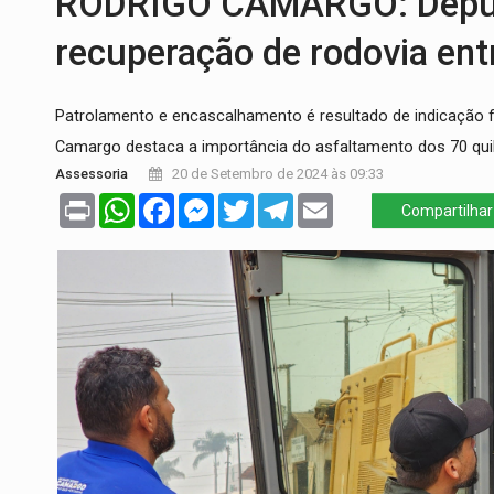
RODRIGO CAMARGO: Depu
JUDICIÁRIO:
Sinjur parabeniza servidores
recuperação de rodovia entr
Publicação Legal:
AVISO DE LICITAÇÃO: P
Patrolamento e encascalhamento é resultado de indicação f
BR-364:
Polícia apreende mais de uma t
Camargo destaca a importância do asfaltamento dos 70 qui
EMOCIONE:
PRESENTES: Confira os sort
Assessoria
20 de Setembro de 2024 às 09:33
Print
WhatsApp
Facebook
Messenger
Twitter
Telegram
Email
DEFESA:
Exército testa inovações no com
Compartilhar
TEMAS SOCIOAMBIENTAIS:
Em Itapuã d