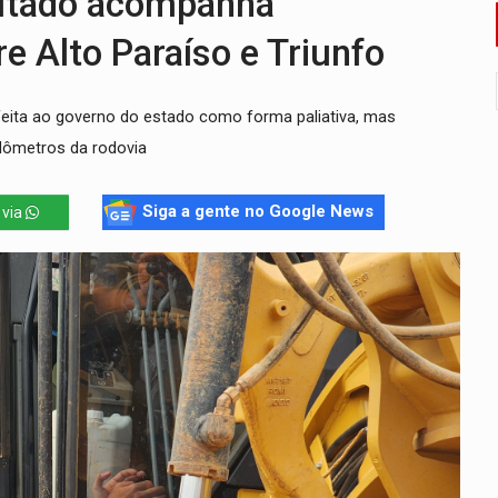
tado acompanha
 pelo adicional de incentivo com efeitos retroativos
e Alto Paraíso e Triunfo
regão Eletrônico Nº 12/2026 - UASG 200095
eita ao governo do estado como forma paliativa, mas
onelada de drogas em fundo falso de caminhão
lômetros da rodovia
eados na promoção de dia dos Pais
bate a drones durante exercício antiaéreo
Siga a gente no Google News
 via
o Oeste, CINEMAZÔNIA leva cinema amazônico a estudantes na