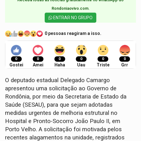
Rondoniaovivo.com.​
ENTRAR NO GRUPO
0 pessoas reagiram a isso.
0
0
0
0
0
0
Gostei
Amei
Haha
Uau
Triste
Grr
O deputado estadual Delegado Camargo
apresentou uma solicitação ao Governo de
Rondônia, por meio da Secretaria de Estado da
Saúde (SESAU), para que sejam adotadas
medidas urgentes de melhoria estrutural no
Hospital e Pronto-Socorro João Paulo II, em
Porto Velho. A solicitação foi motivada pelos
recentes alagamentos na unidade, registrados