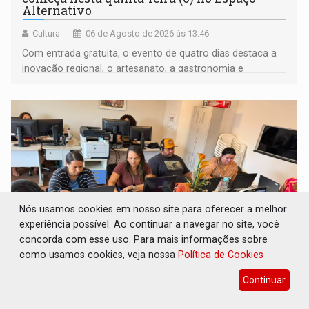
Alternativo
Cultura
06 de Agosto de 2026 às 13:46
Com entrada gratuita, o evento de quatro dias destaca a
inovação regional, o artesanato, a gastronomia e
promove a feira de adoção responsável de animais
Nós usamos cookies em nosso site para oferecer a melhor
experiência possível. Ao continuar a navegar no site, você
concorda com esse uso. Para mais informações sobre
como usamos cookies, veja nossa
Política de Cookies
FORTALECIMENTO: Contratação de novos
servidores reforça equipes do Cad Único nos
Continuar
Cras de PVH