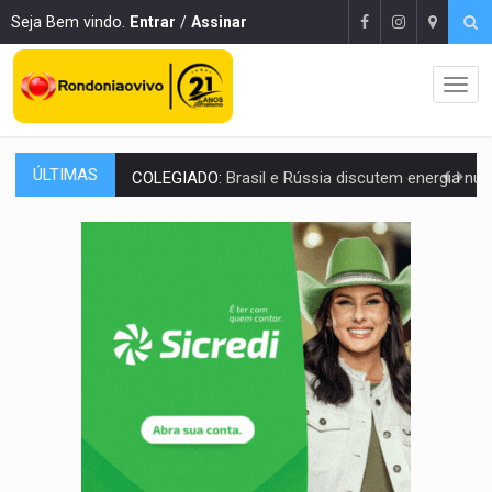
Seja Bem vindo.
Entrar
/
Assinar
ÚLTIMAS
COLEGIADO:
Brasil e Rússia discutem energia nuclear, defesa e ciênc
URGENTE:
Colisão entre caminhão e carro deixa quatro mortos e um em est
ENCONTRO:
Amazônia Negra ganha projeção nacional com participação de M
PREVISÃO:
Porto Velho tem chances de chuvas isoladas nesta se
SINDICATOS UNIDOS:
Assembleia Geral delibera greve da educação municip
PROCESSO SELETIVO:
Rondoniaovivo abre oficina de Comunicação com oportunidade
AGOSTO LILÁS:
MPRO lança de portal e promove reflexão sobre trajetória da Le
REGULARIZAÇÃO:
Refis 2026 segue até o fim do ano para regulariz