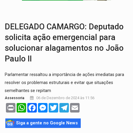
TRANSPORTE DE ARROZ:
MPF assegura cumprimento da legislação sobre transporte d
DEEPFAKE:
Sancionada lei contra violência sexual infantil na inte
DELEGADO CAMARGO: Deputado
solicita ação emergencial para
solucionar alagamentos no João
Paulo II
Parlamentar ressaltou a importância de ações imediatas para
resolver os problemas estruturais e evitar que situações
semelhantes se repitam
06 de Dezembro de 2024 às 11:56
Assessoria
Print
WhatsApp
Facebook
Messenger
Twitter
Telegram
Email
Siga a gente no Google News