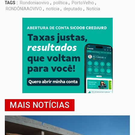
TAGS :
Rondoniaovivo
,
política
,
PortoVelho
,
RONDÔNIAAOVIVO
,
notícia
,
deputado
,
Notícia
MAIS NOTÍCIAS