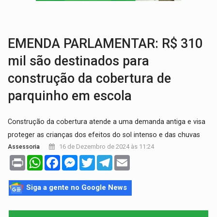
TRÁGICO:
Pai do 'Xandy Motocross' morre em acidente
VÍDEO:
Motorista de caminhonete morre preso às ferragens em colisão com
EMENDA PARLAMENTAR: R$ 310
mil são destinados para
construção da cobertura de
parquinho em escola
Construção da cobertura atende a uma demanda antiga e visa
proteger as crianças dos efeitos do sol intenso e das chuvas
16 de Dezembro de 2024 às 11:24
Assessoria
Print
WhatsApp
Facebook
Messenger
Twitter
Telegram
Email
Siga a gente no Google News