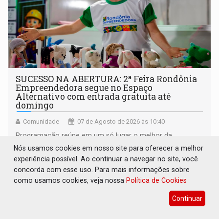
SUCESSO NA ABERTURA: 2ª Feira Rondônia
Empreendedora segue no Espaço
Alternativo com entrada gratuita até
domingo
Comunidade
07 de Agosto de 2026 às 10:40
Programação reúne em um só lugar o melhor da
economia criativa do estado
Nós usamos cookies em nosso site para oferecer a melhor
experiência possível. Ao continuar a navegar no site, você
concorda com esse uso. Para mais informações sobre
como usamos cookies, veja nossa
Política de Cookies
Continuar