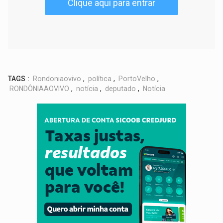
Clique aqui para entrar
TAGS :
Rondoniaovivo
,
política
,
PortoVelho
,
RONDÔNIAAOVIVO
,
notícia
,
deputado
,
Notícia