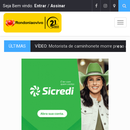
Seja Bem vindo.
Entrar
/
Assinar
ÚLTIMAS
LAZER:
Seis lugares gratuitos para aproveitar o fim de semana e
VÍDEO:
FTICCO e Força Tática prendem membro do CV com arma e drogas em
INCLUSÃO:
Prefeitura fortalece parceria com a APAE para ampliar ações v
DEFESA:
Exército testa inovações no combate a drones durante exerc
TEMAS SOCIOAMBIENTAIS:
Em Itapuã do Oeste, CINEMAZÔNIA leva cinema amazônico 
PREVISÃO:
Interior de Rondônia terá sábado (8) de calor intenso
INFRAESTRUTURA:
Após quase 30 anos de espera, asfalto chega ao bairr
A ILHA:
Coreografia de Rondônia estreia na programação do Festival de Dan