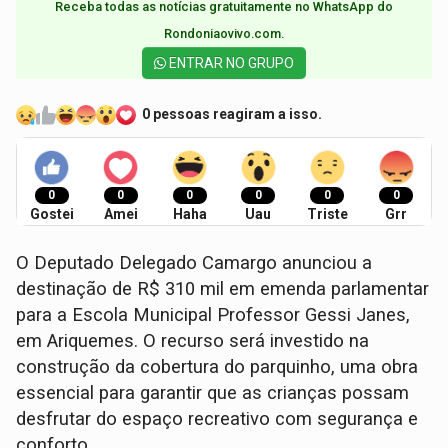
Receba todas as notícias gratuitamente no WhatsApp do
Rondoniaovivo.com.​
ENTRAR NO GRUPO
0 pessoas reagiram a isso.
0
0
0
0
0
0
Gostei
Amei
Haha
Uau
Triste
Grr
O Deputado Delegado Camargo anunciou a
destinação de R$ 310 mil em emenda parlamentar
para a Escola Municipal Professor Gessi Janes,
em Ariquemes. O recurso será investido na
construção da cobertura do parquinho, uma obra
essencial para garantir que as crianças possam
desfrutar do espaço recreativo com segurança e
conforto.