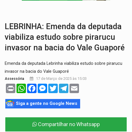
VÍDEO:
Perseguição é registrada no shopping após colombiana furtar ce
LUDOPATIA:
Apostas online começam a afetar produtividade e rotina
LEBRINHA: Emenda da deputada
viabiliza estudo sobre pirarucu
invasor na bacia do Vale Guaporé
Emenda da deputada Lebrinha viabiliza estudo sobre pirarucu
invasor na bacia do Vale Guaporé
17 de Março de 2025 às 15:03
Assessória
Print
WhatsApp
Facebook
Messenger
Twitter
Telegram
Email
Siga a gente no Google News
Compartilhar no Whatsapp