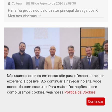
Cultura
08 de Agosto de 2026 às 08:30
Filme foi produzido pelo diretor principal da saga dos X
Men nos cinemas
Nós usamos cookies em nosso site para oferecer a melhor
experiência possível. Ao continuar a navegar no site, você
concorda com esse uso. Para mais informações sobre
TRANSPARÊNCIA: TCE reúne candidatos ao
como usamos cookies, veja nossa
Política de Cookies
Governo e apresenta diagnóstico sobre
Rondônia
Continuar
Eleições 2026
08 de Agosto de 2026 às 08:15