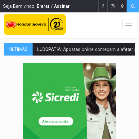
Seja Bem vindo.
Entrar
/
Assinar
ÚLTIMAS
REFLORESTAMENTO:
Plantar árvores não será mais suficiente para comprov
OVNIS NA LUA:
Cientistas alertam para possível base secreta no satélite n
ACABOU COM PEUGEOT:
Incêndio destrói carro que era rebocado para oficina no
VÍDEO:
Ladrão é filmado furtando moto na frente do bar 
BOLSAS DE PESQUISA:
Iniciativa Amazônia+10 lança chamada para fortalecer cadeia
MATERIAL:
Brasil tem grandes reservas de urânio, mas produz pouco e impo
VÍDEO:
Serpente capturada na fábrica da Coca-Cola é devolvid
HOMENAGEM:
Cientistas cassados pelo AI-5 se tornam pesquisadores emér