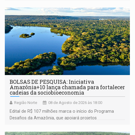
BOLSAS DE PESQUISA: Iniciativa
Amazônia+10 lança chamada para fortalecer
cadeias da sociobioeconomia
Região Norte
08 de Agosto de 2026 às 18:00
Edital de R$ 107 milhões marca o início do Programa
Desafios da Amazônia, que apoiará projetos
desenvolvidos por redes de pesquisa e inovação. A
submissão de pré-propostas poderá ser feita até 1º de