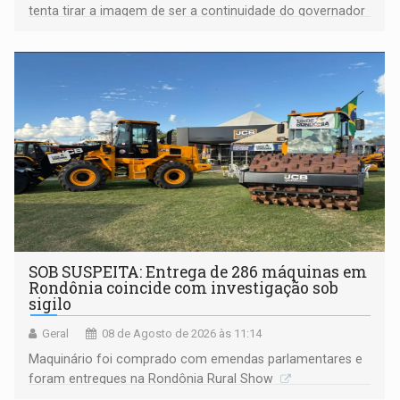
tenta tirar a imagem de ser a continuidade do governador
Marcos Rocha; ex-prefeito Hildon Chaves parece ainda
não ter entrado no modo eleição; ABAV faz evento em
Porto Velho
SOB SUSPEITA: Entrega de 286 máquinas em
Rondônia coincide com investigação sob
sigilo
Geral
08 de Agosto de 2026 às 11:14
Maquinário foi comprado com emendas parlamentares e
foram entregues na Rondônia Rural Show