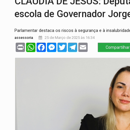
CLÁUDIA DE JESUS: Deputa
SEM SISTEMA:
Falha afeta atendimentos
escola de Governador Jorge
VÍDEO:
Colisão entre motos deixa dois f
SOLIDARIEDADE:
Cadelinha com câncer 
Parlamentar destaca os riscos à segurança e à insalubridad
assessoria
25 de Março de 2025 às 16:34
DESAPARECIDO:
Família procura por ca
Print
WhatsApp
Facebook
Messenger
Twitter
Telegram
Email
Compartilhar
CASO MATHEUS:
DHPP se mobiliza para 
INFLUENCIARIA ELEIÇÕES:
Justiça Eleit