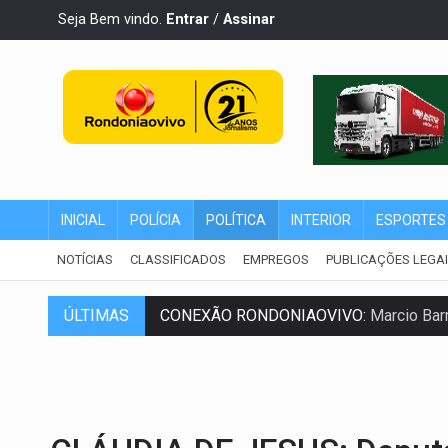
Seja Bem vindo.
Entrar
/
Assinar
INICIAL
POLÍCIA
POLÍTICA
INTERIOR
ESPORTES
NOTÍCIAS
CLASSIFICADOS
EMPREGOS
PUBLICAÇÕES LEGA
CONEXÃO RONDONIAOVIVO:
Marcio Barr
ÚLTIMAS
DA RECICLAGEM AO SUCESSO:
A trajet
'RIO OMERÊ':
MPF pede condenação do Ban
INFRAESTRUTURA:
Vilhena realiza audi