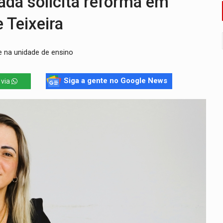
da solicita reforma em
 na Policlínica Oswaldo Cruz
 Teixeira
eridos próximo ao Skate Parque
precisa de ajuda em PVH
e na unidade de ensino
chorrinho desaparecido em PVH
Siga a gente no Google News
 via
tentar localizar corpo de rapaz desaparecido
oral manda tirar vídeo com suposta deepfake do ar em RO