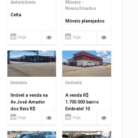
Automóveis
Móveis -
Novos/Usados
Celta
Móveis planejados
Hoje
Hoje
Imóveis
Imóveis
Imóvel a venda na
A venda R$
Av.José Amador
1.700.000 bairro
dos Reis R$
Embratel 10
1.400.000
apartamentos!
Hoje
Hoje