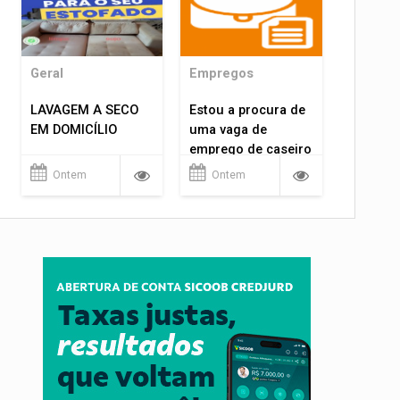
Geral
Empregos
LAVAGEM A SECO
Estou a procura de
EM DOMICÍLIO
uma vaga de
emprego de caseiro
em porto velho
Ontem
Ontem
rondônia