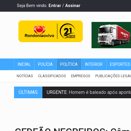
Seja Bem vindo.
Entrar
/
Assinar
INICIAL
POLÍCIA
POLÍTICA
INTERIOR
ESPORTES
NOTÍCIAS
CLASSIFICADOS
EMPREGOS
PUBLICAÇÕES LEGA
URGENTE:
Homem é baleado após aponta
ÚLTIMAS
GRAVE:
Homem é esfaqueado no peito dur
VÍDEO:
Denarc e Receita Federal apreen
OPERAÇÃO DA PC:
Membros do CV são p
ENTRADA GRATUITA:
Espetáculo As Mari