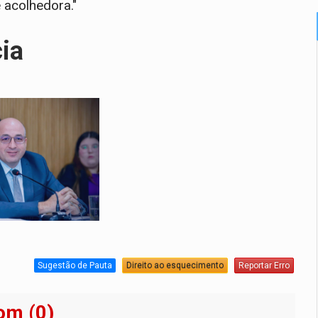
 acolhedora."
cia
Sugestão de Pauta
Direito ao esquecimento
Reportar Erro
om (0)