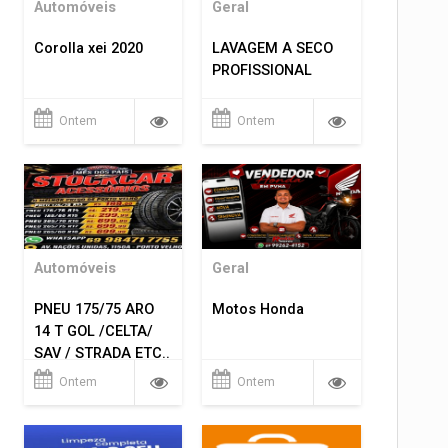
Automóveis
Geral
Corolla xei 2020
LAVAGEM A SECO
PROFISSIONAL
Ontem
Ontem
Automóveis
Geral
PNEU 175/75 ARO
Motos Honda
14 T GOL /CELTA/
SAV / STRADA ETC..
R$ 219,99
Ontem
Ontem
MONTAGEM GRATIS