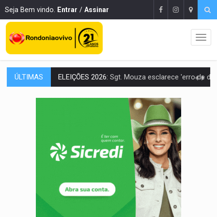
Seja Bem vindo.
Entrar
/
Assinar
ÚLTIMAS
JUDICIÁRIO:
Sinjur parabeniza servidores pelo adicional de incentivo com ef
Publicação Legal:
AVISO DE LICITAÇÃO: Pregão Eletrônico Nº 12/2026
BR-364:
Polícia apreende mais de uma tonelada de drogas em fundo fal
EMOCIONE:
PRESENTES: Confira os sorteados na promoção de 
VOVÔ LADRÃO:
Idoso é filmado furtando bicicleta na frente
JUSTIÇA:
Comarca de Nova Mamoré terá seu primeiro jú
ADAILTON FÚRIA:
Assessoria denuncia suposto ataque com perfis falso
INFRAESTRUTURA:
Após quase 30 anos de espera, asfalto chega ao bairr