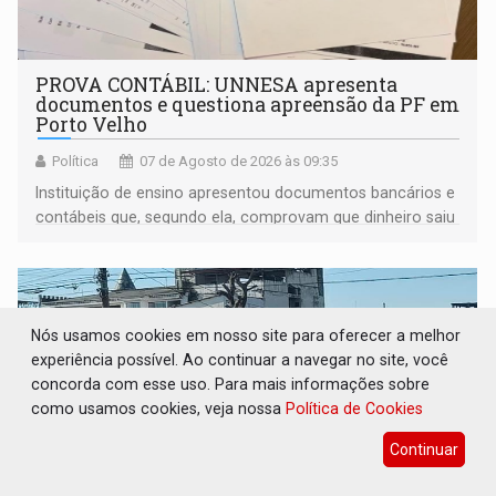
PROVA CONTÁBIL: UNNESA apresenta
documentos e questiona apreensão da PF em
Porto Velho
Política
07 de Agosto de 2026 às 09:35
Instituição de ensino apresentou documentos bancários e
contábeis que, segundo ela, comprovam que dinheiro saiu
de sua própria conta, foi sacado pelo diretor financeiro e
apreendido quando já estava dentro da sede da entidade
— em pleno ano eleitoral em Rondônia
Nós usamos cookies em nosso site para oferecer a melhor
experiência possível. Ao continuar a navegar no site, você
concorda com esse uso. Para mais informações sobre
como usamos cookies, veja nossa
Política de Cookies
Continuar