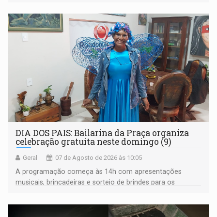
desemprego em 14 anos e pela recuperação da renda
média do trabalhador
DIA DOS PAIS: Bailarina da Praça organiza
celebração gratuita neste domingo (9)
Geral
07 de Agosto de 2026 às 10:05
A programação começa às 14h com apresentações
musicais, brincadeiras e sorteio de brindes para os
participantes. Às 17h, o evento terá o tradicional corte de
bolo e canto de parabéns dedicado aos pais