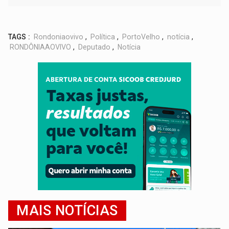
TAGS :
Rondoniaovivo
,
Política
,
PortoVelho
,
notícia
,
RONDÔNIAAOVIVO
,
Deputado
,
Notícia
MAIS NOTÍCIAS