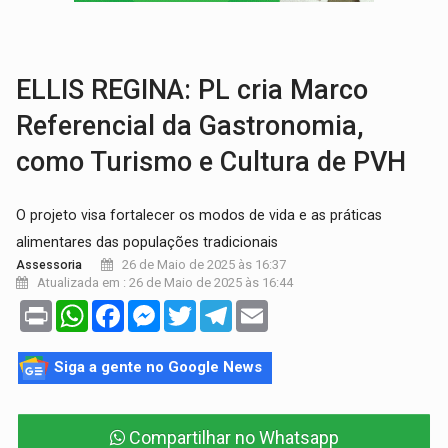
A ILHA:
Coreografia de Rondônia estreia na programação do Festival de Dan
ELEIÇÕES 2026:
Sgt. Mouza esclarece 'erro de digitação' em declaração de patrim
ELLIS REGINA: PL cria Marco
Referencial da Gastronomia,
como Turismo e Cultura de PVH
O projeto visa fortalecer os modos de vida e as práticas
alimentares das populações tradicionais
26 de Maio de 2025 às 16:37
Assessoria
Atualizada em : 26 de Maio de 2025 às 16:44
Print
WhatsApp
Facebook
Messenger
Twitter
Telegram
Email
Siga a gente no Google News
Compartilhar no Whatsapp