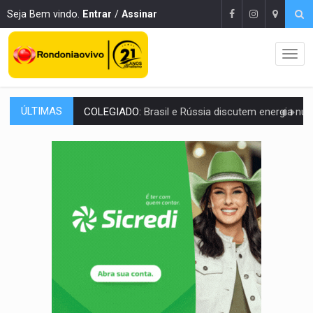
Seja Bem vindo.
Entrar
/
Assinar
ÚLTIMAS
COLEGIADO:
Brasil e Rússia discutem energia nuclear, defesa e ciênc
URGENTE:
Colisão entre caminhão e carro deixa quatro mortos e um em est
ENCONTRO:
Amazônia Negra ganha projeção nacional com participação de M
PREVISÃO:
Porto Velho tem chances de chuvas isoladas nesta se
SINDICATOS UNIDOS:
Assembleia Geral delibera greve da educação municip
PROCESSO SELETIVO:
Rondoniaovivo abre oficina de Comunicação com oportunidade
AGOSTO LILÁS:
MPRO lança de portal e promove reflexão sobre trajetória da Le
REGULARIZAÇÃO:
Refis 2026 segue até o fim do ano para regulariz