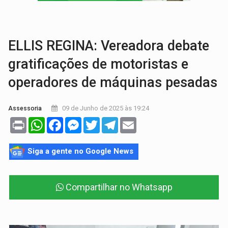
TRANSPORTE DE ARROZ:
MPF assegura cumprimento da legislação sobre transporte d
DEEPFAKE:
Sancionada lei contra violência sexual infantil na inte
ELLIS REGINA: Vereadora debate
gratificações de motoristas e
operadores de máquinas pesadas
09 de Junho de 2025 às 19:24
Assessoria
Print
WhatsApp
Facebook
Messenger
Twitter
Telegram
Email
Siga a gente no Google News
Compartilhar no Whatsapp