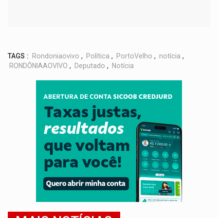
TAGS :
Rondoniaovivo
,
Política
,
PortoVelho
,
notícia
,
RONDÔNIAAOVIVO
,
Deputado
,
Notícia