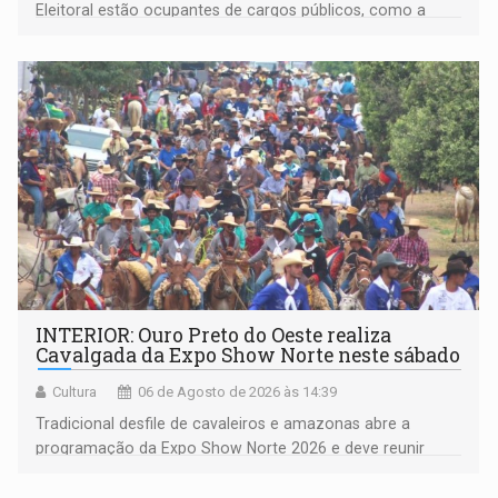
Eleitoral estão ocupantes de cargos públicos, como a
deputada federal Cristiane Lopes (PODE), o vereador
Pedro Geovar (PP) e a vice-prefeita Magna dos Anjos
(NOVO)
INTERIOR: Ouro Preto do Oeste realiza
Cavalgada da Expo Show Norte neste sábado
Cultura
06 de Agosto de 2026 às 14:39
Tradicional desfile de cavaleiros e amazonas abre a
programação da Expo Show Norte 2026 e deve reunir
milhares de participantes e espectadores no município