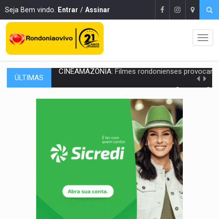
Seja Bem vindo.
Entrar
/
Assinar
ÚLTIMAS
Publicação Legal:
AVISO DE LICITAÇÃO: PREGÃO ELETRÔNICO Nº 90136
RUA DAS PENHAS:
MPRO promove intervenção artística pelos direit
PEDIDO DE PROVIDÊNCIA:
Erosão ameaça acesso a bairros às margens do r
ELEIÇÕES 2026:
Policial candidato a deputado federal do PL declara patrimôn
Publicação Legal:
AVISO DE LICITAÇÃO: PREGÃO ELETRÔNICO N.° 90595
NO CASTANHEIRA:
Denúncia de 'tribunal do crime' leva PM a prender ac
NO FLAGRA:
'Churrasco' e comparsas do CV são presos com moto furtad
URGENTE:
Homem é baleado após apontar arma para eq