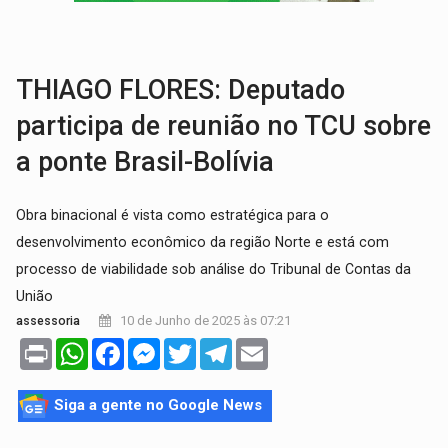
SÃO PAULO:
PM abre concurso público com 2.000 vagas para a
CINEAMAZÔNIA:
Filmes rondonienses provocam debate sobre temas urgentes 
THIAGO FLORES: Deputado
participa de reunião no TCU sobre
a ponte Brasil-Bolívia
Obra binacional é vista como estratégica para o
desenvolvimento econômico da região Norte e está com
processo de viabilidade sob análise do Tribunal de Contas da
União
10 de Junho de 2025 às 07:21
assessoria
Print
WhatsApp
Facebook
Messenger
Twitter
Telegram
Email
Siga a gente no Google News