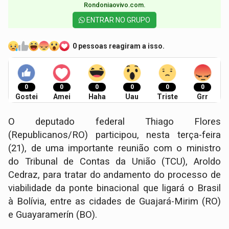
Rondoniaovivo.com.​
ENTRAR NO GRUPO
0 pessoas reagiram a isso.
0
0
0
0
0
0
Gostei
Amei
Haha
Uau
Triste
Grr
O deputado federal Thiago Flores
(Republicanos/RO) participou, nesta terça-feira
(21), de uma importante reunião com o ministro
do Tribunal de Contas da União (TCU), Aroldo
Cedraz, para tratar do andamento do processo de
viabilidade da ponte binacional que ligará o Brasil
à Bolívia, entre as cidades de Guajará-Mirim (RO)
e Guayaramerín (BO).