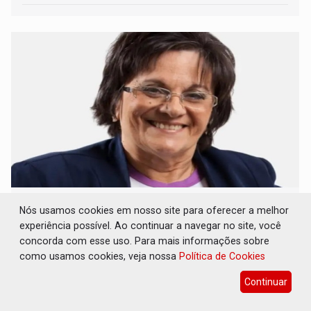
AGOSTO LILÁS: 20 anos de Lei Maria da
Nós usamos cookies em nosso site para oferecer a melhor
Penha - apesar do avanço, a violência escala
experiência possível. Ao continuar a navegar no site, você
Geral
05 de Agosto de 2026 às 15:37
concorda com esse uso. Para mais informações sobre
como usamos cookies, veja nossa
Política de Cookies
Mesmo com tantas conquistas o número de feminicídios
bateu recorde em 2025
Continuar