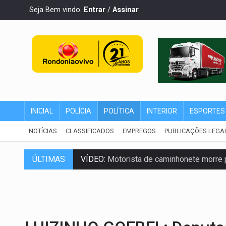
Seja Bem vindo.
Entrar
/
Assinar
INICIAL
POLÍCIA
POLÍTICA
INTERIOR
ESPORTES
NOTÍCIAS
CLASSIFICADOS
EMPREGOS
PUBLICAÇÕES LEGA
VÍDEO:
Motorista de caminhonete morre p
ÚLTIMAS
LAZER:
Seis lugares gratuitos para apro
VÍDEO:
FTICCO e Força Tática prendem 
INCLUSÃO:
Prefeitura fortalece parceri