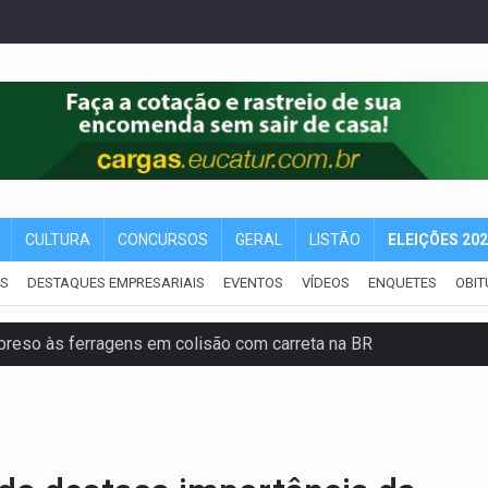
CULTURA
CONCURSOS
GERAL
LISTÃO
ELEIÇÕES 20
IS
DESTAQUES EMPRESARIAIS
EVENTOS
VÍDEOS
ENQUETES
OBIT
reso às ferragens em colisão com carreta na BR
veitar o fim de semana em Porto Velho
membro do CV com arma e drogas em boca de fumo
a com a APAE para ampliar ações voltadas a PCD's