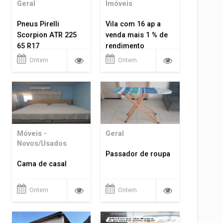
Geral
Imóveis
Pneus Pirelli
Vila com 16 ap a
Scorpion ATR 225
venda mais 1 % de
65 R17
rendimento
Ontem
Ontem
Móveis -
Geral
Novos/Usados
Passador de roupa
Cama de casal
Ontem
Ontem