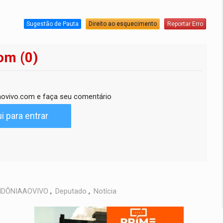
Sugestão de Pauta
Direito ao esquecimento
Reportar Erro
om (0)
ovivo.com e faça seu comentário
i para entrar
DÔNIAAOVIVO
,
Deputado
,
Notícia