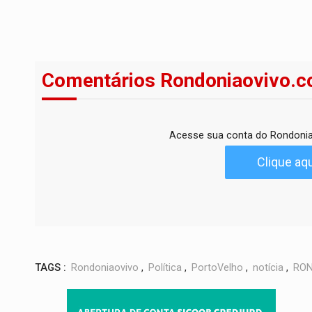
Comentários Rondoniaovivo.c
Acesse sua conta do Rondonia
Clique aqu
TAGS :
Rondoniaovivo
,
Política
,
PortoVelho
,
notícia
,
RON