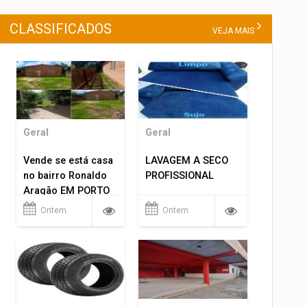
CLASSIFICADOS
VEJA MAIS
Geral
Geral
Vende se está casa
LAVAGEM A SECO
no bairro Ronaldo
PROFISSIONAL
Aragão EM PORTO
VELHO RO.
Ontem
Ontem