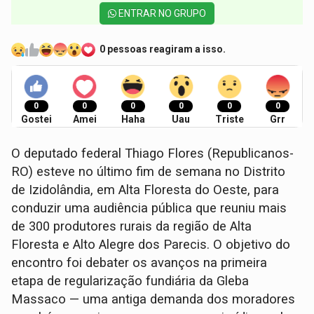
ENTRAR NO GRUPO
0 pessoas reagiram a isso.
0
0
0
0
0
0
Gostei
Amei
Haha
Uau
Triste
Grr
O deputado federal Thiago Flores (Republicanos-
RO) esteve no último fim de semana no Distrito
de Izidolândia, em Alta Floresta do Oeste, para
conduzir uma audiência pública que reuniu mais
de 300 produtores rurais da região de Alta
Floresta e Alto Alegre dos Parecis. O objetivo do
encontro foi debater os avanços na primeira
etapa de regularização fundiária da Gleba
Massaco — uma antiga demanda dos moradores