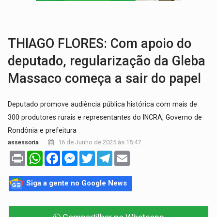
BRASIL CONTRA O CRIME:
Acusado de guardar armas de facção é preso com rev
TRAGÉDIA:
Sobe para cinco o número de mortos em colisão entre carreta e Fia
THIAGO FLORES: Com apoio do
deputado, regularização da Gleba
Massaco começa a sair do papel
Deputado promove audiência pública histórica com mais de
300 produtores rurais e representantes do INCRA, Governo de
Rondônia e prefeitura
16 de Junho de 2025 às 15:47
assessoria
Print
WhatsApp
Facebook
Messenger
Twitter
Telegram
Email
Siga a gente no Google News