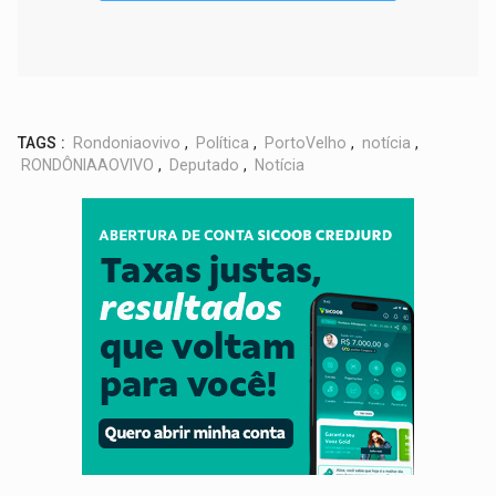
TAGS :
Rondoniaovivo
,
Política
,
PortoVelho
,
notícia
,
RONDÔNIAAOVIVO
,
Deputado
,
Notícia