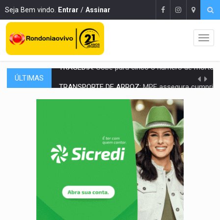
Seja Bem vindo.
Entrar
/
Assinar
ÚLTIMAS
TRANSPORTE DE ARROZ:
MPF assegura cumprimento da legislação sobre transporte d
DEEPFAKE:
Sancionada lei contra violência sexual infantil na inte
COLEGIADO:
Brasil e Rússia discutem energia nuclear, defesa e ciênc
URGENTE:
Colisão entre caminhão e carro deixa quatro mortos e um em est
ENCONTRO:
Amazônia Negra ganha projeção nacional com participação de M
PREVISÃO:
Porto Velho tem chances de chuvas isoladas nesta se
SINDICATOS UNIDOS:
Assembleia Geral delibera greve da educação municip
PROCESSO SELETIVO:
Rondoniaovivo abre oficina de Comunicação com oportunidade