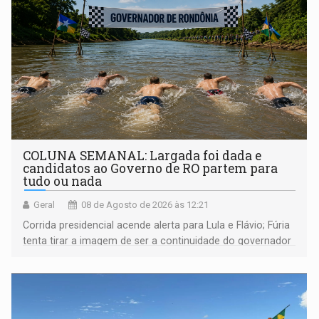
COLUNA SEMANAL: Largada foi dada e
candidatos ao Governo de RO partem para
tudo ou nada
Geral
08 de Agosto de 2026 às 12:21
Corrida presidencial acende alerta para Lula e Flávio; Fúria
tenta tirar a imagem de ser a continuidade do governador
Marcos Rocha; ex-prefeito Hildon Chaves parece ainda
não ter entrado no modo eleição; ABAV faz evento em
Porto Velho