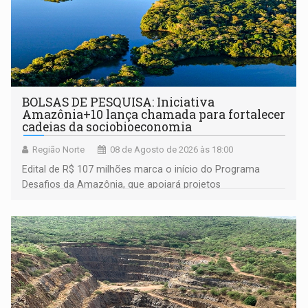
BOLSAS DE PESQUISA: Iniciativa
Amazônia+10 lança chamada para fortalecer
cadeias da sociobioeconomia
Região Norte
08 de Agosto de 2026 às 18:00
Edital de R$ 107 milhões marca o início do Programa
Desafios da Amazônia, que apoiará projetos
desenvolvidos por redes de pesquisa e inovação. A
submissão de pré-propostas poderá ser feita até 1º de
setembro