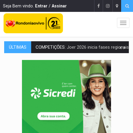
Seja Bem vindo.
Entrar
/
Assinar
ÚLTIMAS
COMPETIÇÕES:
Joer 2026 inicia fases regionais e reúne mais de 7,3 mil
PERIGO:
Moradores denunciam escuridão e insegurança na Estrada d
COLIGAÇÃO:
Reabertura de ação no TSE pode resultar em cassação de prefeita 
INCLUSÃO:
APAE Porto Velho abre inscrições para 
CLUBE DOS R$ 00,00:
21 candidatos declaram patrimônio zero em Rondônia na
INTERIOR:
Ouro Preto do Oeste realiza Cavalgada da Expo Show Norte
DESENVOLVIMENTO:
Ideb avança nos anos iniciais do ensino fundamen
VULGO 'UNIÃO':
Chefe de facção criminosa é preso durante oper