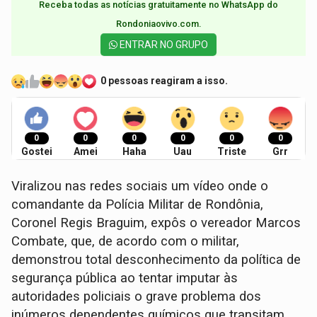
Receba todas as notícias gratuitamente no WhatsApp do
Rondoniaovivo.com.​
ENTRAR NO GRUPO
0 pessoas reagiram a isso.
0
0
0
0
0
0
Gostei
Amei
Haha
Uau
Triste
Grr
Viralizou nas redes sociais um vídeo onde o
comandante da Polícia Militar de Rondônia,
Coronel Regis Braguim, expôs o vereador Marcos
Combate, que, de acordo com o militar,
demonstrou total desconhecimento da política de
segurança pública ao tentar imputar às
autoridades policiais o grave problema dos
inúmeros dependentes químicos que transitam