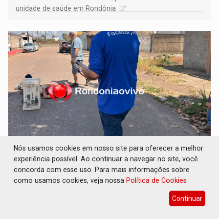
unidade de saúde em Rondônia
Nós usamos cookies em nosso site para oferecer a melhor
VÍDEO: Colisão entre motos deixa dois
feridos próximo ao Skate Parque
experiência possível. Ao continuar a navegar no site, você
concorda com esse uso. Para mais informações sobre
Polícia
06 de Agosto de 2026 às 11:00
como usamos cookies, veja nossa
Política de Cookies
Homem que avançou a preferencial ficou em estado mais
Continuar
grave