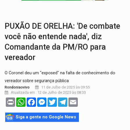
URGENTE:
Acidente envolve cinco veículos em obra de recapeamen
EDUCAÇÃO:
Corumbiara lidera Ideb 2025 entre redes municipai
PUXÃO DE ORELHA: 'De combate
você não entende nada', diz
Comandante da PM/RO para
vereador
O Coronel deu um "exposed" na falta de conhecimento do
vereador sobre segurança pública
11 de Julho de 2025 às 09:55
Rondoniaovivo
Atualizada em : 12 de Julho de 2025 às 08:33
Print
WhatsApp
Facebook
Messenger
Twitter
Telegram
Email
Siga a gente no Google News