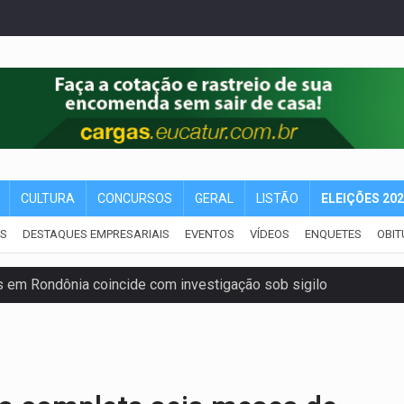
CULTURA
CONCURSOS
GERAL
LISTÃO
ELEIÇÕES 20
IS
DESTAQUES EMPRESARIAIS
EVENTOS
VÍDEOS
ENQUETES
OBIT
 em Rondônia coincide com investigação sob sigilo
iário é legal, mas não pode ser automático
de 200 ações de Marcos Rogério para Rondônia
ença em PVH e transforma Aramix em Super Nova Era