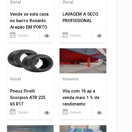
Geral
Geral
Vende se está casa
LAVAGEM A SECO
no bairro Ronaldo
PROFISSIONAL
Aragão EM PORTO
VELHO RO.
Ontem
Ontem
Geral
Imóveis
Pneus Pirelli
Vila com 16 ap a
Scorpion ATR 225
venda mais 1 % de
65 R17
rendimento
Ontem
Ontem