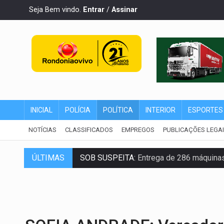
Seja Bem vindo.
Entrar
/
Assinar
INICIAL
POLÍCIA
POLÍTICA
INTERIOR
ESPORTES
NOTÍCIAS
CLASSIFICADOS
EMPREGOS
PUBLICAÇÕES LEGA
SOB SUSPEITA:
Entrega de 286 máquinas
ÚLTIMAS
ARTIGO:
Reter até 50% no distrato imobil
DO HOSPITAL AO CAMPO:
Veja as mais 
EXPANSÃO:
Grupo Nova Era amplia pres