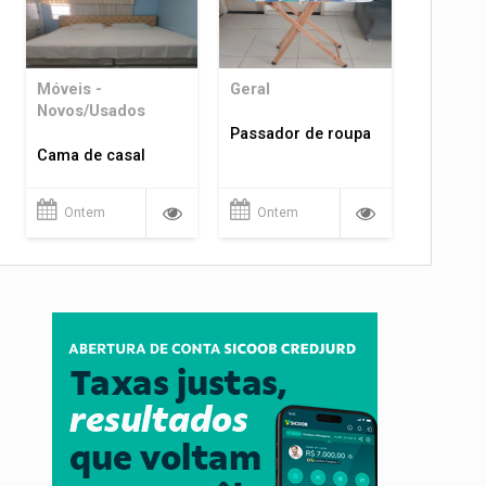
Móveis -
Geral
Novos/Usados
Passador de roupa
Cama de casal
Ontem
Ontem