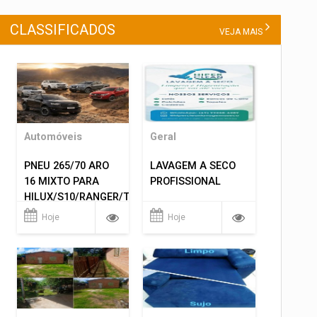
CLASSIFICADOS
VEJA MAIS
Automóveis
Geral
PNEU 265/70 ARO
LAVAGEM A SECO
16 MIXTO PARA
PROFISSIONAL
HILUX/S10/RANGER/TRITON
ETC... MONTAGEM
Hoje
Hoje
GRATIS 599,00