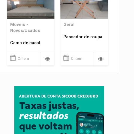
Móveis -
Geral
Novos/Usados
Passador de roupa
Cama de casal
Ontem
Ontem