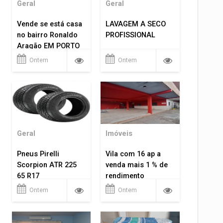
Geral
Geral
Vende se está casa
LAVAGEM A SECO
no bairro Ronaldo
PROFISSIONAL
Aragão EM PORTO
VELHO RO.
Ontem
Ontem
Geral
Imóveis
Pneus Pirelli
Vila com 16 ap a
Scorpion ATR 225
venda mais 1 % de
65 R17
rendimento
Ontem
Ontem