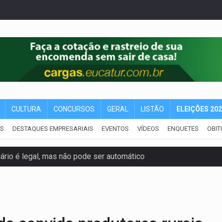
CULTURA
CONCURSOS
GERAL
LISTÃO
ELEIÇÕES 20
IS
DESTAQUES EMPRESARIAIS
EVENTOS
VÍDEOS
ENQUETES
OBIT
iário é legal, mas não pode ser automático
de 200 ações de Marcos Rogério para Rondônia
ença em PVH e transforma Aramix em Super Nova Era
nacional e transforma Brasil em corredor da cocaína