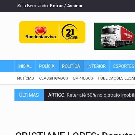
Seja Bem vindo.
Entrar
/
Assinar
INICIAL
POLÍCIA
POLÍTICA
INTERIOR
ESPORTES
NOTÍCIAS
CLASSIFICADOS
EMPREGOS
PUBLICAÇÕES LEGA
ARTIGO:
Reter até 50% no distrato imobil
ÚLTIMAS
DO HOSPITAL AO CAMPO:
Veja as mais 
EXPANSÃO:
Grupo Nova Era amplia pres
ROTA GLOBAL:
PCC amplia presença inter