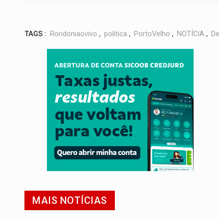
TAGS :
Rondoniaovivo
,
política
,
PortoVelho
,
NOTÍCIA
,
De
MAIS NOTÍCIAS