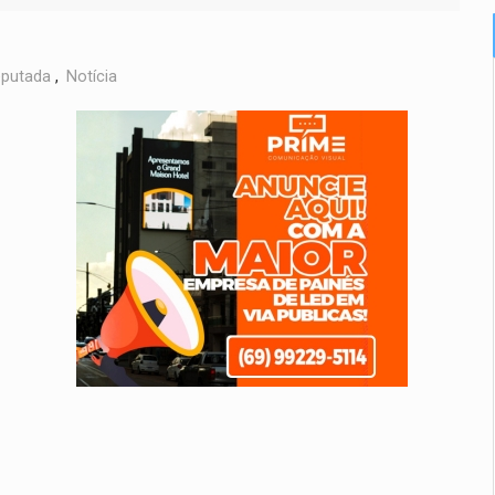
putada
,
Notícia