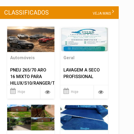
CLASSIFICADOS
VEJA MAIS
Automóveis
Geral
PNEU 265/70 ARO
LAVAGEM A SECO
16 MIXTO PARA
PROFISSIONAL
HILUX/S10/RANGER/TRITON
ETC... MONTAGEM
Hoje
Hoje
GRATIS 599,00